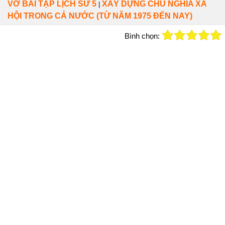
VỞ BÀI TẬP LỊCH SỬ 5
XÂY DỰNG CHỦ NGHĨA XÃ
|
HỘI TRONG CẢ NƯỚC (TỪ NĂM 1975 ĐẾN NAY)
Bình chọn: