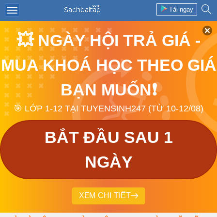
Tải ngay
💥 NGÀY HỘI TRẢ GIÁ -
MUA KHOÁ HỌC THEO GIÁ
BẠN MUỐN❗
🎯 LỚP 1-12 TẠI TUYENSINH247 (TỪ 10-12/08)
BẮT ĐẦU SAU 1
NGÀY
XEM CHI TIẾT