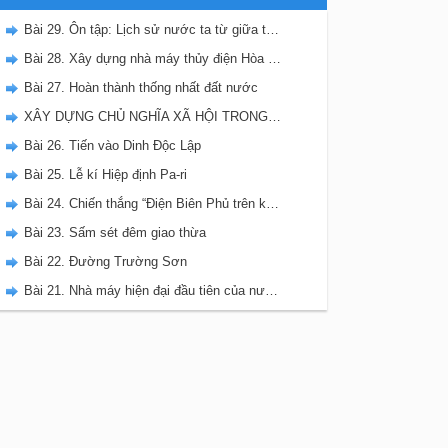
Bài 29. Ôn tập: Lịch sử nước ta từ giữa thế kỉ XIX đến nay
Bài 28. Xây dựng nhà máy thủy điện Hòa Bình
Bài 27. Hoàn thành thống nhất đất nước
XÂY DỰNG CHỦ NGHĨA XÃ HỘI TRONG CẢ NƯỚC (TỪ NĂM 1975 ĐẾN NAY)
Bài 26. Tiến vào Dinh Độc Lập
Bài 25. Lễ kí Hiệp định Pa-ri
Bài 24. Chiến thắng “Điện Biên Phủ trên không”
Bài 23. Sấm sét đêm giao thừa
Bài 22. Đường Trường Sơn
Bài 21. Nhà máy hiện đại đầu tiên của nước ta