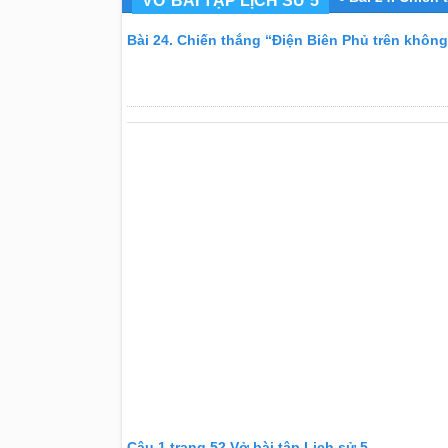
VỞ BÀI TẬP LỊCH SỬ 5
Bài 24. Chiến thắng “Điện Biên Phủ trên không
Câu 1 trang 52 Vở bài tập Lịch sử 5