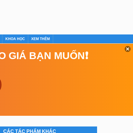
KHOA HỌC
XEM THÊM
EO GIÁ BẠN MUỐN❗
CÁC TÁC PHẨM KHÁC