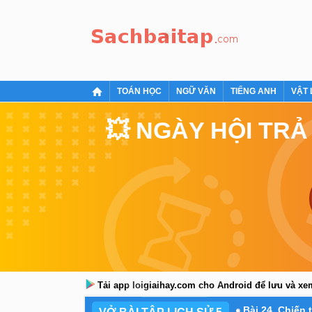
TOÁN HỌC
NGỮ VĂN
TIẾNG ANH
VẬT 
💥 NGÀY HỘI TRẢ
Tải app loigiaihay.com cho Android để lưu và x
Bài 24. Chiến