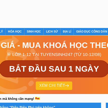
LÝ
HÓA HỌC
SINH HỌC
LỊCH SỬ
ĐỊA LÍ
GIÁO DỤC CÔNG DÂN
 GIÁ - MUA KHOÁ HỌC TH
🎯 LỚP 1-12 TẠI TUYENSINH247 (TỪ 10-12/08)
BẮT ĐẦU SAU 1 NGÀY
XEM CHI TIẾT
em mà không cần mạng!
 thắng “Điện Biên Phủ trên không”