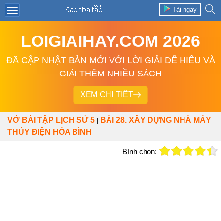
Tải ngay
LOIGIAIHAY.COM 2026
ĐÃ CẬP NHẬT BẢN MỚI VỚI LỜI GIẢI DỄ HIỂU VÀ
GIẢI THÊM NHIỀU SÁCH
XEM CHI TIẾT
VỞ BÀI TẬP LỊCH SỬ 5
BÀI 28. XÂY DỰNG NHÀ MÁY
|
THỦY ĐIỆN HÒA BÌNH
Bình chọn: