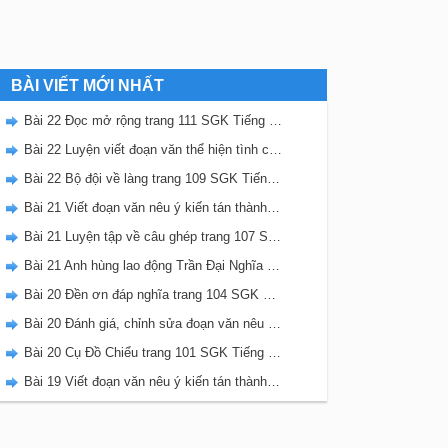
BÀI VIẾT MỚI NHẤT
Bài 22 Đọc mở rộng trang 111 SGK Tiếng Việt 5 Kết nối tri thức tập 2
Bài 22 Luyện viết đoạn văn thể hiện tình cảm, cảm xúc về một sự việc trang 111 SGK Tiếng Việt 5 Kết nối tri thức tập 2
Bài 22 Bộ đội về làng trang 109 SGK Tiếng Việt 5 Kết nối tri thức tập 2
Bài 21 Viết đoạn văn nêu ý kiến tán thành một sự việc, hiện tượng (Bài viết số 2) trang 108 SGK Tiếng Việt 5 Kết nối tri thức tập 2
Bài 21 Luyện tập về câu ghép trang 107 SGK Tiếng Việt 5 Kết nối tri thức tập 2
Bài 21 Anh hùng lao động Trần Đại Nghĩa trang 106 SGK Tiếng Việt 5 Kết nối tri thức tập 2
Bài 20 Đền ơn đáp nghĩa trang 104 SGK Tiếng Việt 5 Kết nối tri thức tập 2
Bài 20 Đánh giá, chỉnh sửa đoạn văn nêu ý kiến tán thành một sự vật, hiện tượng trang 103 SGK Tiếng Việt 5 Kết nối tri thức tập 2
Bài 20 Cụ Đồ Chiểu trang 101 SGK Tiếng Việt 5 Kết nối tri thức tập 2
Bài 19 Viết đoạn văn nêu ý kiến tán thành một sự việc, hiện tượng (Bài viết số 1) trang 100 SGK Tiếng Việt 5 Kết nối tri thức tập 2