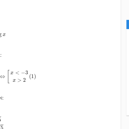
g
x
:
[
x
<
−
3
x
>
2
⇔
[
x
<
−
3
x
>
2
(
1
)
<
−
3
[
x
⇔
(
1
)
>
2
x
i:
5
√
5