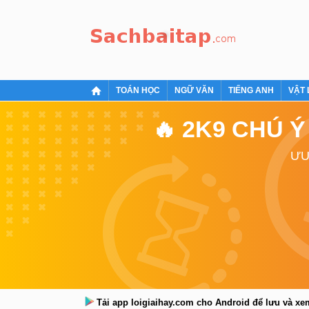
TOÁN HỌC
NGỮ VĂN
TIẾNG ANH
VẬT 
🔥 2K9 CHÚ 
ƯU
Tải app loigiaihay.com cho Android để lưu và x