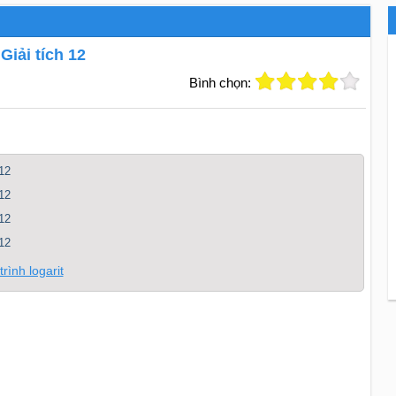
Giải tích 12
Bình chọn:
12
12
12
12
rình logarit