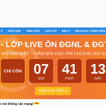
LÝ
HÓA HỌC
SINH HỌC
LỊCH SỬ
ĐỊA LÍ
GIÁO DỤC CÔNG DÂN
Ý - LỚP LIVE ÔN ĐGNL & Đ
 ĐÃI ĐẶC BIỆT - GIẢM 50% HỌC PHÍ CHỈ CHO 300 S
07
41
12
CHỈ CÒN
GIỜ
PHÚT
GIÂY
XEM CHI TIẾT
em mà không cần mạng!