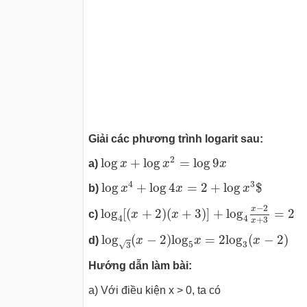
Giải các phương trình logarit sau:
log
x
+
log
x
2
=
log
9
x
2
log
+
log
=
log
9
a)
x
x
x
log
x
4
+
log
4
x
=
2
+
log
x
3
$
4
3
log
+
log
4
=
2
+
log
$
b)
x
x
x
log
4
[
(
x
+
2
)
(
x
+
3
)
]
+
log
4
x
−
2
x
+
3
=
2
−
2
x
log
[
(
+
2
)
(
+
3
)
]
+
log
=
2
c)
x
x
4
4
+
3
x
log
3
(
x
−
2
)
log
5
x
=
2
log
3
(
x
−
2
)
log
(
−
2
)
log
=
2
log
(
−
2
)
d)
x
x
x
5
3
√
3
Hướng dẫn làm bài:
a) Với điều kiện x > 0, ta có