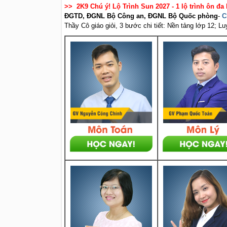
>> 2K9 Chú ý! Lộ Trình Sun 2027 - 1 lộ trình ôn đa 
ĐGTD, ĐGNL Bộ Công an, ĐGNL Bộ Quốc phòng
-
C
Thầy Cô giáo giỏi, 3 bước chi tiết: Nền tảng lớp 12; L