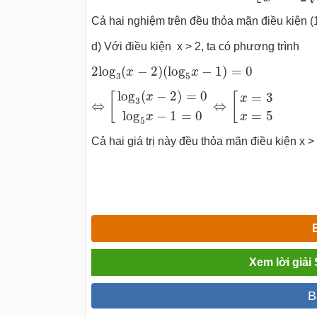
Cả hai nghiệm trên đều thỏa mãn điều kiện (1
d) Với điều kiện x > 2, ta có phương trình
2
log
3
(
x
−
2
)
(
log
5
x
−
1
)
=
0
2
log
(
−
2
)
(
log
−
1
)
=
0
x
x
3
5
⇔
[
log
3
(
x
−
2
)
=
0
log
5
x
−
1
=
0
⇔
[
x
=
3
x
=
5
log
(
−
2
)
=
0
=
3
x
[
[
x
3
⇔
⇔
log
−
1
=
0
=
5
x
x
5
Cả hai giá trị này đều thỏa mãn điều kiện x > 
Xem lời giải
B