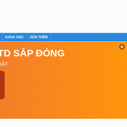
KHOA HỌC
XEM THÊM
GTD SẮP ĐÓNG
UẤT