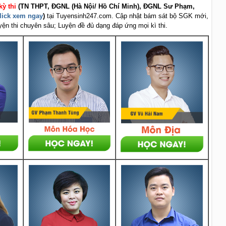
kỳ thi
(TN THPT, ĐGNL (Hà Nội/ Hồ Chí Minh), ĐGNL Sư Phạm,
lick xem ngay
)
tại Tuyensinh247.com.
Cập nhật bám sát bộ SGK mới,
uyện thi chuyên sâu; Luyện đề đủ dạng đáp ứng mọi kì thi.