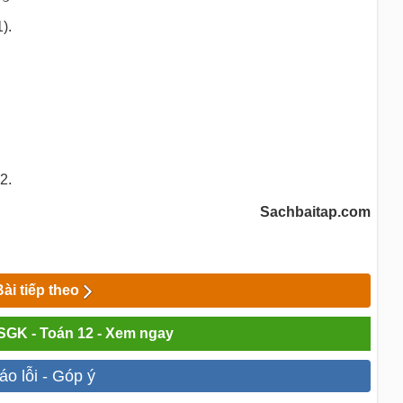
).
2.
Sachbaitap.com
Bài tiếp theo
 SGK - Toán 12 - Xem ngay
áo lỗi - Góp ý