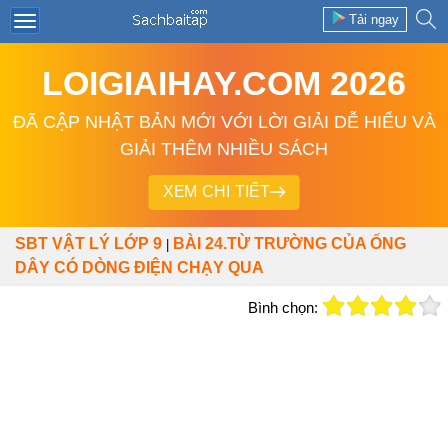
Tải ngay
LOIGIAIHAY.COM 2026
ĐÃ CẬP NHẬT BẢN MỚI VỚI LỜI GIẢI DỄ HIỂU VÀ
GIẢI THÊM NHIỀU SÁCH
XEM CHI TIẾT
SBT VẬT LÝ LỚP 9
BÀI 24.TỪ TRƯỜNG CỦA ỐNG
|
DÂY CÓ DÒNG ĐIỆN CHẠY QUA
Bình chọn: