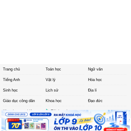
Trang chủ
Toán học
Ngữ văn
Tiếng Anh
Vật lý
Hóa học
Sinh học
Lịch sử
Địa lí
Giáo dục công dân
Khoa học
Đạo đức
Khoa học tự nhiên
Tải ứng dụng
Liên hệ
|
Chính sách
Copyright ©
2017 Sachbaitap.com