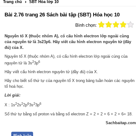
Trang chủ
SBT Hóa lớp 10
Bài 2.76 trang 26 Sách bài tập (SBT) Hóa học 10
Bình chọn:
Nguyên tố X (thuộc nhóm A), có cấu hình electron lớp ngoài cùng
của nguyên tử là 3s23p6. Hãy viết cấu hình electron nguyên tử (đầy
đủ) của X.
Nguyên tố X (thuộc nhóm A), có cấu hình electron lớp ngoài cùng của
2
6
nguyên tử là 3s
3p
Hãy viết cấu hình electron nguyên tử (đầy đủ) của X.
Hãy cho biết số thứ tự của nguyên tố X trong bảng tuần hoàn các nguyên
tố hoá học.
Lời giải:
2
2
6
2
6
X : 1s
2s
2p
3s
3p
Số thứ tự bằng số proton và bằng số electron Z = 2 + 2 + 6 + 2 + 6= 18.
Sachbaitap.com
Bình luận