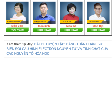
Xem thêm tại đây:
BÀI 11. LUYỆN TẬP: BẢNG TUẦN HOÀN. SỰ
BIẾN ĐỔI CẤU HÌNH ELECTRON NGUYÊN TỬ VÀ TÍNH CHẤT CỦA
CÁC NGUYÊN TỐ HÓA HỌC