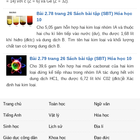
= 14) với c (Z = 6) và Ge (Z = 32).
Bài 2.78 trang 26 Sách bài tập (SBT) Hóa học
10
Cho 5,05 gam hỗn hợp hai kim loại nhóm IA và thuộc
hai chu kì liên tiếp vào nước (dư), thu được 1,68 lít
khí hiđro (đktc) và dung dịch B. Tìm tên hai kim loại và khối lượng
chất tan có trong dung dịch B.
Bài 2.79 trang 26 Sách bài tập (SBT) Hóa học 10
Cho 39,6 gam hỗn hợp hai muối cacbonat của hai kim
loại đứng kế tiếp nhau trong nhóm IIA tác dụng hết với
dung dịch HC1, thu được 6,72 lít khí C02 (đktc)ề Xác
định hai kim loại.
Trang chủ
Toán học
Ngữ văn
Tiếng Anh
Vật lý
Hóa học
Sinh học
Lịch sử
Địa lí
Giáo dục công dân
Khoa học
Đạo đức