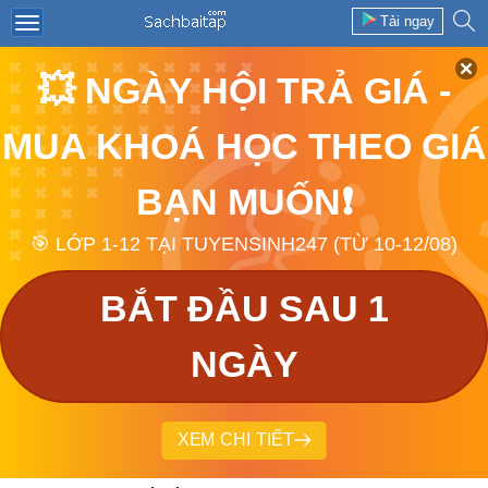
Tải ngay
💥 NGÀY HỘI TRẢ GIÁ -
MUA KHOÁ HỌC THEO GIÁ
BẠN MUỐN❗
🎯 LỚP 1-12 TẠI TUYENSINH247 (TỪ 10-12/08)
BẮT ĐẦU SAU 1
NGÀY
XEM CHI TIẾT