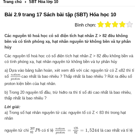
Trang chủ
SBT Hóa lớp 10
Bài 2.9 trang 17 Sách bài tập (SBT) Hóa học 10
Bình chọn:
Các nguyên tố hoá học có số điện tích hạt nhân Z > 82 đều không
bền và có tính phóng xạ, hạt nhân nguyên tử không bền và tự phân
hủy
Các nguyên tố hoá học có số điện tích hạt nhân Z > 82 đều không bền và
có tính phóng xạ, hạt nhân nguyên tử không bền và tự phân hủy
a) Dựa vào bảng tuần hoàn, xét xem đối với các nguyên tử có Z ≤82 thì tỉ
n
o
t
r
o
n
p
r
o
t
o
n
r
n
o
t
o
n
số
cao nhất là bao nhiêu ? Thấp nhất là bao nhiêu ? Rút ra điều số
r
p
o
t
o
n
proton kiện bền của hạt nhân.
b) Trong 20 nguyên tố đầu, trừ hiđro ra thì tỉ số đó cao nhất là bao nhiêu,
thấp nhất là bao nhiêu ?
Lời giải:
a) Trong số hạt nhân nguyên tử các nguyên tố có Z < 83 thì trong hạt
nhân
n
o
t
r
o
n
p
r
o
t
o
n
=
125
82
=
1
,
5244
82
207
P
b
125
r
207
n
o
t
o
n
=
=
1
,
5244
nguyên tử chì
có tỉ lệ
là cao nhất và tỉ lệ
P
b
82
82
r
p
o
t
o
n