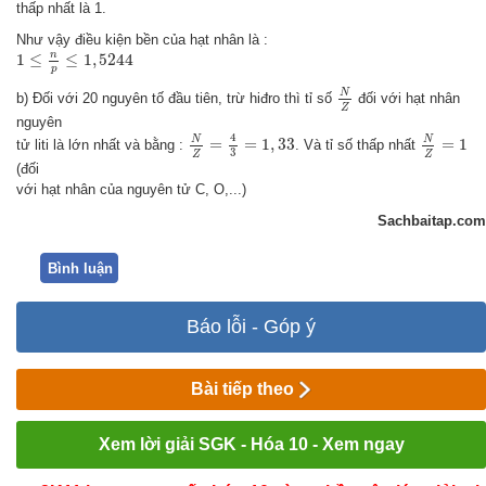
thấp nhất là 1.
Như vậy điều kiện bền của hạt nhân là :
1
≤
n
p
≤
1
,
5244
n
1
≤
≤
1
,
5244
p
N
Z
N
b) Đối với 20 nguyên tố đầu tiên, trừ hiđro thì tỉ số
đối với hạt nhân
Z
nguyên
N
Z
=
4
3
=
1
,
33
N
Z
=
1
4
N
N
=
=
1
,
33
=
1
tử liti là lớn nhất và bằng :
. Và tỉ số thấp nhất
3
Z
Z
(đối
với hạt nhân của nguyên tử C, O,...)
Sachbaitap.com
Bình luận
Báo lỗi - Góp ý
Bài tiếp theo
Xem lời giải SGK - Hóa 10 - Xem ngay