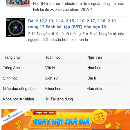
Heli (He) chỉ có 2 electron ở lớp ngoài cùng, tại sao
heli lại được xếp vào nhóm VIIIA ?
Bài 2.12,2.13, 2.14, 2.15, 2.16, 2.17, 2.18, 2.19
trang 17 Sách bài tập (SBT) Hóa học 10
2.12 Nguyên tố X có số thứ tự Z = 8. a) Nguyên tử của
nguyên tố X có cấu hình electron là
Trang chủ
Toán học
Ngữ văn
Tiếng Anh
Vật lý
Hóa học
Sinh học
Lịch sử
Địa lí
Giáo dục công dân
Khoa học
Đạo đức
Khoa học tự nhiên
Tải ứng dụng
Liên hệ
|
Chính sách
Copyright ©
2017 Sachbaitap.com