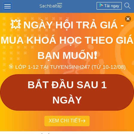
Tải ngay
💥 NGÀY HỘI TRẢ GIÁ -
MUA KHOÁ HỌC THEO GIÁ
BẠN MUỐN❗
🎯 LỚP 1-12 TẠI TUYENSINH247 (TỪ 10-12/08)
BẮT ĐẦU SAU 1
NGÀY
XEM CHI TIẾT