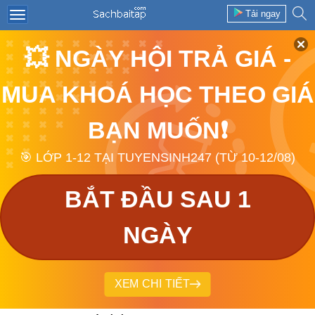
Tải ngay
💥 NGÀY HỘI TRẢ GIÁ -
MUA KHOÁ HỌC THEO GIÁ
BẠN MUỐN❗
🎯 LỚP 1-12 TẠI TUYENSINH247 (TỪ 10-12/08)
BẮT ĐẦU SAU 1
NGÀY
XEM CHI TIẾT