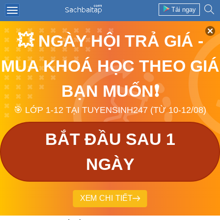
Tải ngay
💥 NGÀY HỘI TRẢ GIÁ -
MUA KHOÁ HỌC THEO GIÁ
BẠN MUỐN❗
🎯 LỚP 1-12 TẠI TUYENSINH247 (TỪ 10-12/08)
BẮT ĐẦU SAU 1
NGÀY
XEM CHI TIẾT