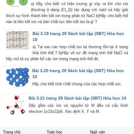
a) Hãy cho biết có hiện tượng gì xảy ra khi cho clo
(thường ở dạng (Cl_2)) tác dụng với natri và hãy giải
thích sự hình thành liên kết ion trong phân tử NaCl b)Hãy cho biết thế
nào là liên kết ion và bản chất lực liên kết ion là gì ?
Bài 3.19 trang 29 Sách bài tập (SBT) Hóa học
10
a) Tại sao các hợp chất ion lại thường tồn tại ở trạng
thái tinh thể ? b)Hãy vẽ sơ đồ mạng tinh thể NaCl và
hãy mô tả sự phân bố các ion trong mạng tinh thể đó.
Bài 3.20 trang 29 Sách bài tập (SBT) Hóa học
10
Hãy cho biết tính chất chung của các hợp chất ion.
Bài 3.21 trang 29 Sách bài tập (SBT) Hóa học 10
Dãy gồm các ion và nguyên tử M đều có cấu hình
electron 1s22s22p6. Xác định X, Y và M.
Trang chủ
Toán học
Ngữ văn