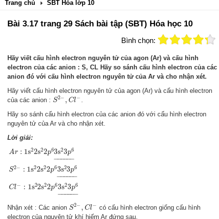
Trang chủ
SBT Hóa lớp 10
Bài 3.17 trang 29 Sách bài tập (SBT) Hóa học 10
Bình chọn:
Hãy viết cấu hình electron nguyên tử của agon (Ar) và cấu hình
electron của các anion : S, CL Hãy so sánh cấu hình electron của các
anion đó với cấu hình electron nguyên tử của Ar và cho nhận xét.
Hãy viết cấu hình electron nguyên tử của agon (Ar) và cấu hình electron
S
2
−
,
C
l
−
2
−
−
,
của các anion :
.
S
C
l
Hãy so sánh cấu hình electron của các anion đó với cấu hình electron
nguyên tử của Ar và cho nhận xét.
Lời giải:
A
r
:
1
s
2
2
s
2
2
p
6
3
s
2
3
p
6
_
S
2
−
:
1
s
2
2
s
2
2
p
6
3
s
2
3
p
6
_
C
l
−
:
1
s
2
2
s
2
2
p
6
3
s
2
2
2
6
2
6
:
1
s
2
s
2
3
s
3
A
r
p
p
−
−−−−
−
2
−
2
2
6
2
6
:
1
s
2
s
2
3
s
3
S
p
p
−
−−−−
−
−
2
2
6
2
6
:
1
s
2
s
2
3
s
3
C
l
p
p
−
−−−−
−
S
2
−
,
C
l
−
2
−
−
,
Nhận xét : Các anion
có cấu hình electron giống cấu hình
S
C
l
electron của nguyên tử khí hiếm Ar đứng sau.