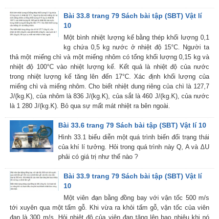
Bài 33.8 trang 79 Sách bài tập (SBT) Vật lí
10
Một bình nhiệt lượng kế bằng thép khối lượng 0,1
kg chứa 0,5 kg nước ở nhiệt độ 15°C. Người ta
thả một miếng chì và một miếng nhôm có tổng khối lượng 0,15 kg và
nhiệt độ 100°C vào nhiệt lượng kế. Kết quả là nhiệt độ của nước
trong nhiệt lượng kế tăng lên đến 17°C. Xác định khối lượng của
miếng chì và miếng nhôm. Cho biết nhiệt dung riêng của chì là 127,7
J/(kg.K), của nhôm là 836 J/(kg.K), của sắt là 460 J/(kg.K), của nước
là 1 280 J/(kg.K). Bỏ qua sự mất mát nhiệt ra bên ngoài.
Bài 33.6 trang 79 Sách bài tập (SBT) Vật lí 10
Hình 33.1 biểu diễn một quá trình biến đổi trạng thái
của khí lí tưởng. Hỏi trong quá trình này Q, A và ΔU
phải có giá trị như thế nào ?
Bài 33.9 trang 79 Sách bài tập (SBT) Vật lí
10
Một viên đạn bằng đồng bay với vận tốc 500 m/s
tới xuyên qua một tấm gỗ. Khi vừa ra khỏi tấm gỗ, vận tốc của viên
đạn là 300 m/s. Hỏi nhiệt độ của viên đạn tăng lên bao nhiêu khi nó