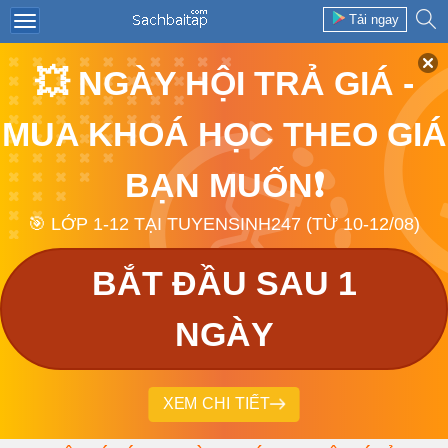
Tải ngay
💥 NGÀY HỘI TRẢ GIÁ -
MUA KHOÁ HỌC THEO GIÁ
BẠN MUỐN❗
🎯 LỚP 1-12 TẠI TUYENSINH247 (TỪ 10-12/08)
BẮT ĐẦU SAU 1
NGÀY
XEM CHI TIẾT