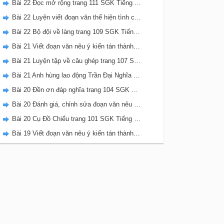
Bài 22 Đọc mở rộng trang 111 SGK Tiếng Việt 5 Kết nối tri thức tập 2
Bài 22 Luyện viết đoạn văn thể hiện tình cảm, cảm xúc về một sự việc trang 111 SGK Tiếng Việt 5 Kết nối tri thức tập 2
Bài 22 Bộ đội về làng trang 109 SGK Tiếng Việt 5 Kết nối tri thức tập 2
Bài 21 Viết đoạn văn nêu ý kiến tán thành một sự việc, hiện tượng (Bài viết số 2) trang 108 SGK Tiếng Việt 5 Kết nối tri thức tập 2
Bài 21 Luyện tập về câu ghép trang 107 SGK Tiếng Việt 5 Kết nối tri thức tập 2
Bài 21 Anh hùng lao động Trần Đại Nghĩa trang 106 SGK Tiếng Việt 5 Kết nối tri thức tập 2
Bài 20 Đền ơn đáp nghĩa trang 104 SGK Tiếng Việt 5 Kết nối tri thức tập 2
Bài 20 Đánh giá, chỉnh sửa đoạn văn nêu ý kiến tán thành một sự vật, hiện tượng trang 103 SGK Tiếng Việt 5 Kết nối tri thức tập 2
Bài 20 Cụ Đồ Chiểu trang 101 SGK Tiếng Việt 5 Kết nối tri thức tập 2
Bài 19 Viết đoạn văn nêu ý kiến tán thành một sự việc, hiện tượng (Bài viết số 1) trang 100 SGK Tiếng Việt 5 Kết nối tri thức tập 2