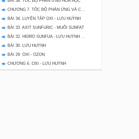
BÀI 36. TỐC ĐỘ PHẢN ỨNG HÓA HỌC
CHƯƠNG 7. TỐC ĐỘ PHẢN ỨNG VÀ CÂN BẰNG HÓA HỌC - SBT HÓA 10
BÀI 34. LUYỆN TẬP OXI - LƯU HUỲNH
BÀI 33. AXIT SUNFURIC - MUỐI SUNFAT
BÀI 32. HIDRO SUNFUA - LƯU HUỲNH DIOXIT - LƯU HUYNH TRIOXIT
BÀI 30. LƯU HUỲNH
BÀI 29. OXI - OZON
CHƯƠNG 6. OXI - LƯU HUỲNH