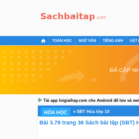
TOÁN HỌC
NGỮ VĂN
TIẾNG ANH
VẬT 
ĐÃ CẬP NH
Tải app loigiaihay.com cho Android để lưu và x
SBT Hóa lớp 10
HÓA HỌC
Bài 3.79 trang 36 Sách bài tập (SBT) 