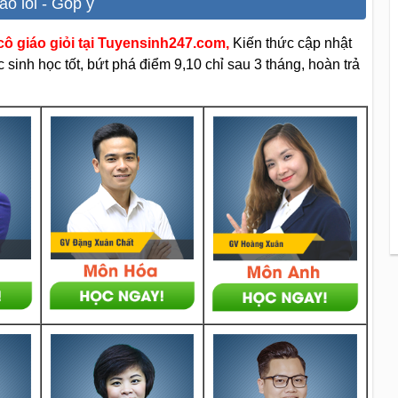
áo lỗi - Góp ý
ô giáo giỏi tại Tuyensinh247.com,
Kiến thức cập nhật
sinh học tốt, bứt phá điểm 9,10 chỉ sau 3 tháng, hoàn trả