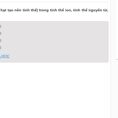
ạt tạo nên tinh thể) trong tinh thể ion, tinh thể nguyên tử,
0
0
0
0
A HỌC