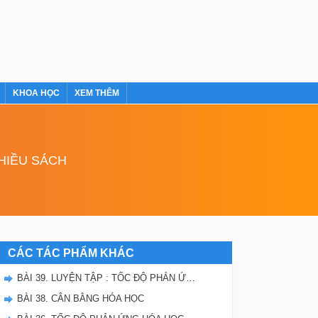
KHOA HỌC
XEM THÊM
NHIỀU SÁCH
CÁC TÁC PHẨM KHÁC
BÀI 39. LUYỆN TẬP : TỐC ĐỘ PHẢN ỨNG VÀ CÂN BẰNG HÓA HỌC
BÀI 38. CÂN BẰNG HÓA HỌC