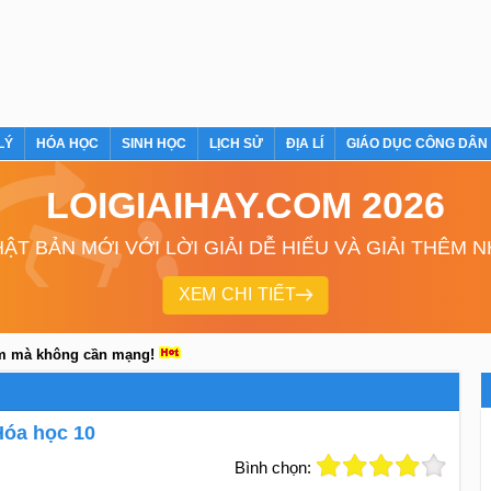
LÝ
HÓA HỌC
SINH HỌC
LỊCH SỬ
ĐỊA LÍ
GIÁO DỤC CÔNG DÂN
LOIGIAIHAY.COM 2026
ẬT BẢN MỚI VỚI LỜI GIẢI DỄ HIỂU VÀ GIẢI THÊM 
XEM CHI TIẾT
em mà không cần mạng!
Hóa học 10
Bình chọn: