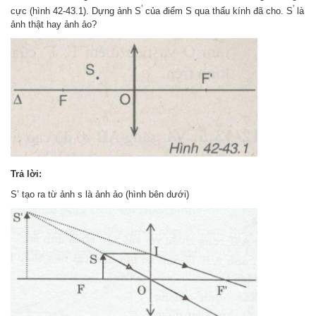
’
’
cực (hình 42-43.1). Dựng ảnh S
của điểm S qua thấu kính đã cho. S
là
ảnh thật hay ảnh ảo?
Trả lời:
S’ tạo ra từ ảnh s là ảnh ảo (hình bên dưới)