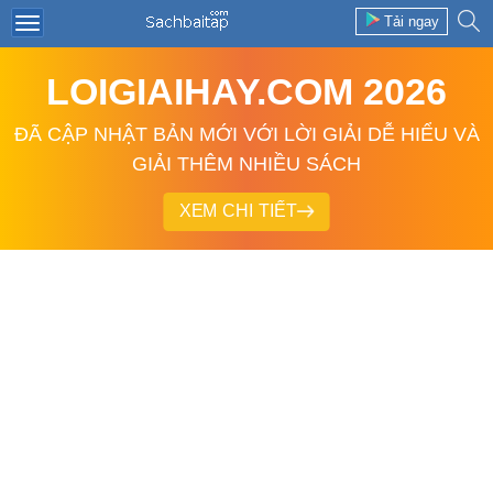
Tải ngay
LOIGIAIHAY.COM 2026
ĐÃ CẬP NHẬT BẢN MỚI VỚI LỜI GIẢI DỄ HIỂU VÀ
GIẢI THÊM NHIỀU SÁCH
XEM CHI TIẾT