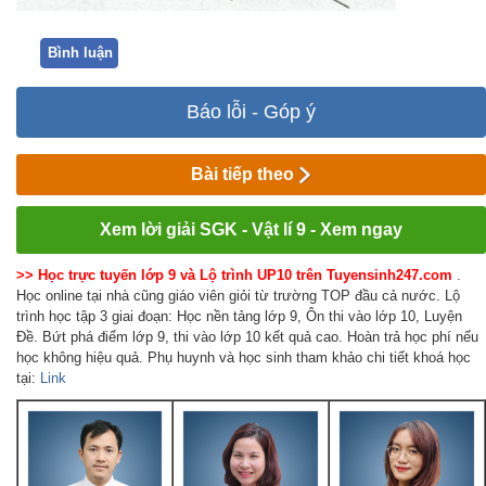
Bình luận
Báo lỗi - Góp ý
Bài tiếp theo
Xem lời giải SGK - Vật lí 9 - Xem ngay
>> Học trực tuyến lớp 9 và Lộ trình UP10 trên Tuyensinh247.com
.
Học online tại nhà cũng giáo viên giỏi từ trường TOP đầu cả nước. Lộ
trình học tập 3 giai đoạn: Học nền tảng lớp 9, Ôn thi vào lớp 10, Luyện
Đề. Bứt phá điểm lớp 9, thi vào lớp 10 kết quả cao. Hoàn trả học phí nếu
học không hiệu quả. Phụ huynh và học sinh tham khảo chi tiết khoá học
tại:
Link