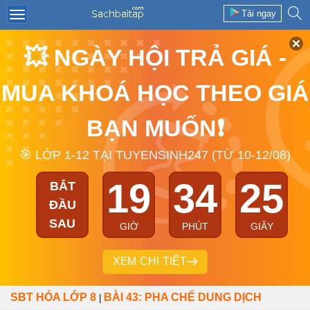
Tải ngay
💥 NGÀY HỘI TRẢ GIÁ -
MUA KHOÁ HỌC THEO GIÁ
BẠN MUỐN❗
🎯 LỚP 1-12 TẠI TUYENSINH247 (TỪ 10-12/08)
19
34
25
BẮT
ĐẦU
SAU
GIỜ
PHÚT
GIÂY
XEM CHI TIẾT
SBT HÓA LỚP 8
BÀI 43: PHA CHẾ DUNG DỊCH
|