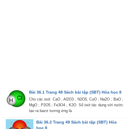
Bài 36.1 Trang 48 Sách bài tập (SBT) Hóa học 8
Cho các oxit: CaO ; Al2O3 ; N2O5, CuO ; Na2O ; BaO ;
MgO ; P2O5 ; Fe3O4 ; K2O. Số oxit tác dụng với nước
tạo ra bazơ tương ứng là
Bài 36.2 Trang 49 Sách bài tập (SBT) Hóa
học 8