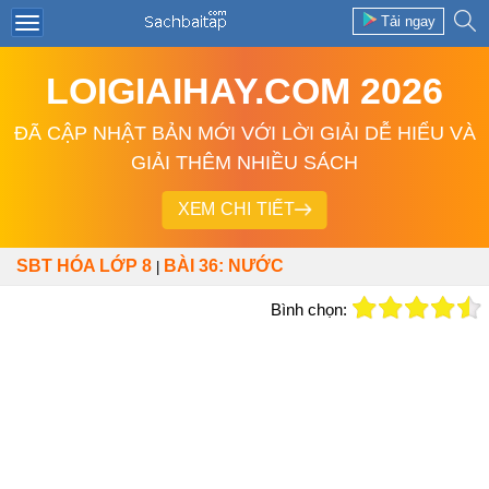
Tải ngay
LOIGIAIHAY.COM 2026
ĐÃ CẬP NHẬT BẢN MỚI VỚI LỜI GIẢI DỄ HIỂU VÀ
GIẢI THÊM NHIỀU SÁCH
XEM CHI TIẾT
SBT HÓA LỚP 8
BÀI 36: NƯỚC
|
Bình chọn: