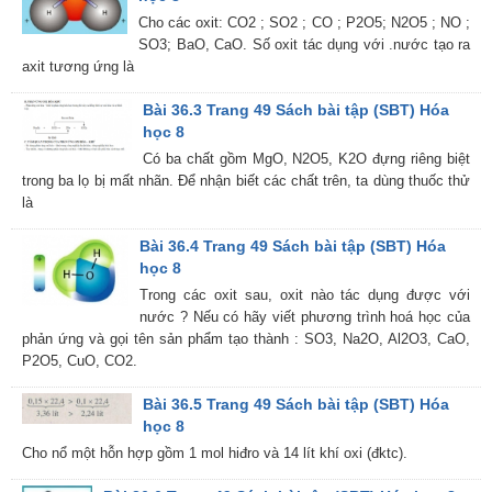
Cho các oxit: CO2 ; SO2 ; CO ; P2O5; N2O5 ; NO ;
SO3; BaO, CaO. Số oxit tác dụng với .nước tạo ra
axit tương ứng là
Bài 36.3 Trang 49 Sách bài tập (SBT) Hóa
học 8
Có ba chất gồm MgO, N2O5, K2O đựng riêng biệt
trong ba lọ bị mất nhãn. Để nhận biết các chất trên, ta dùng thuốc thử
là
Bài 36.4 Trang 49 Sách bài tập (SBT) Hóa
học 8
Trong các oxit sau, oxit nào tác dụng được với
nước ? Nếu có hãy viết phương trình hoá học của
phản ứng và gọi tên sản phẩm tạo thành : SO3, Na2O, Al2O3, CaO,
P2O5, CuO, CO2.
Bài 36.5 Trang 49 Sách bài tập (SBT) Hóa
học 8
Cho nổ một hỗn hợp gồm 1 mol hiđro và 14 lít khí oxi (đktc).