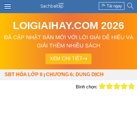
Tải ngay
LOIGIAIHAY.COM 2026
ĐÃ CẬP NHẬT BẢN MỚI VỚI LỜI GIẢI DỄ HIỂU VÀ
GIẢI THÊM NHIỀU SÁCH
XEM CHI TIẾT
SBT HÓA LỚP 8
CHƯƠNG 6; DUNG DỊCH
|
Bình chọn: