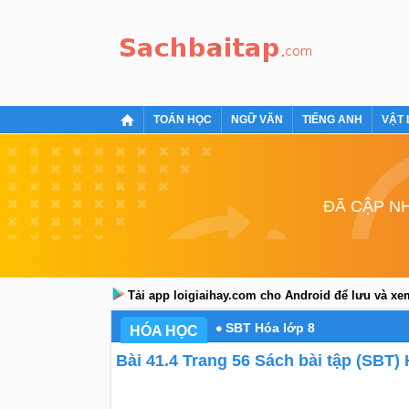
TOÁN HỌC
NGỮ VĂN
TIẾNG ANH
VẬT 
ĐÃ CẬP NH
Tải app loigiaihay.com cho Android để lưu và x
SBT Hóa lớp 8
HÓA HỌC
Bài 41.4 Trang 56 Sách bài tập (SBT)