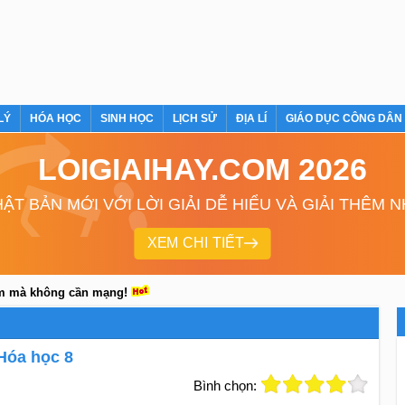
LÝ
HÓA HỌC
SINH HỌC
LỊCH SỬ
ĐỊA LÍ
GIÁO DỤC CÔNG DÂN
LOIGIAIHAY.COM 2026
ẬT BẢN MỚI VỚI LỜI GIẢI DỄ HIỂU VÀ GIẢI THÊM 
XEM CHI TIẾT
em mà không cần mạng!
 Hóa học 8
Bình chọn: