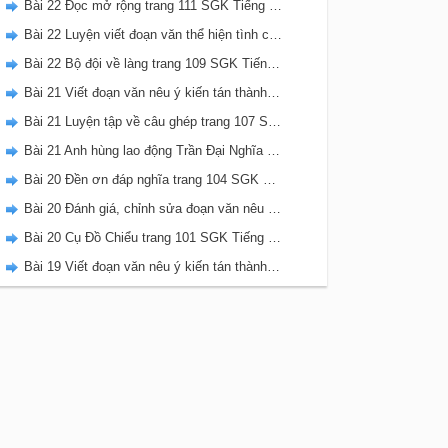
Bài 22 Đọc mở rộng trang 111 SGK Tiếng Việt 5 Kết nối tri thức tập 2
Bài 22 Luyện viết đoạn văn thể hiện tình cảm, cảm xúc về một sự việc trang 111 SGK Tiếng Việt 5 Kết nối tri thức tập 2
Bài 22 Bộ đội về làng trang 109 SGK Tiếng Việt 5 Kết nối tri thức tập 2
Bài 21 Viết đoạn văn nêu ý kiến tán thành một sự việc, hiện tượng (Bài viết số 2) trang 108 SGK Tiếng Việt 5 Kết nối tri thức tập 2
Bài 21 Luyện tập về câu ghép trang 107 SGK Tiếng Việt 5 Kết nối tri thức tập 2
Bài 21 Anh hùng lao động Trần Đại Nghĩa trang 106 SGK Tiếng Việt 5 Kết nối tri thức tập 2
Bài 20 Đền ơn đáp nghĩa trang 104 SGK Tiếng Việt 5 Kết nối tri thức tập 2
Bài 20 Đánh giá, chỉnh sửa đoạn văn nêu ý kiến tán thành một sự vật, hiện tượng trang 103 SGK Tiếng Việt 5 Kết nối tri thức tập 2
Bài 20 Cụ Đồ Chiểu trang 101 SGK Tiếng Việt 5 Kết nối tri thức tập 2
Bài 19 Viết đoạn văn nêu ý kiến tán thành một sự việc, hiện tượng (Bài viết số 1) trang 100 SGK Tiếng Việt 5 Kết nối tri thức tập 2