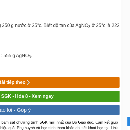
ng 250 g nước ở 25°c. Biết độ tan của AgNO
ở 25°c là 222
3
ả : 555 g AgNO
.
3
Bài tiếp theo
i SGK - Hóa 8 - Xem ngay
áo lỗi - Góp ý
 bám sát chương trình SGK mới nhất của Bộ Giáo dục. Cam kết giúp
 hiệu quả. Phụ huynh và học sinh tham khảo chi tiết khoá học tại: Link