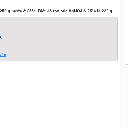
50 g nước ở 25°c. Biết độ tan của AgNO3 ở 25°c là 222 g.
8
8
8
8
nước