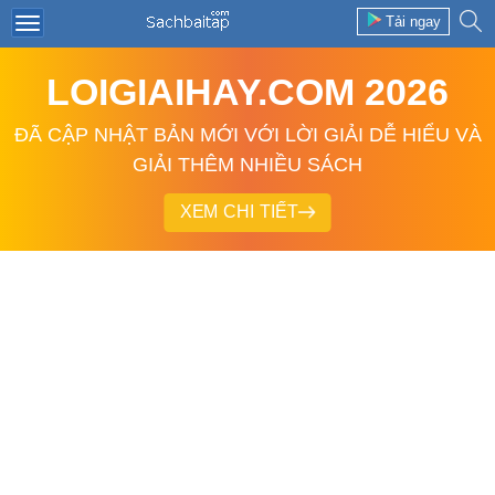
Tải ngay
LOIGIAIHAY.COM 2026
ĐÃ CẬP NHẬT BẢN MỚI VỚI LỜI GIẢI DỄ HIỂU VÀ
GIẢI THÊM NHIỀU SÁCH
XEM CHI TIẾT