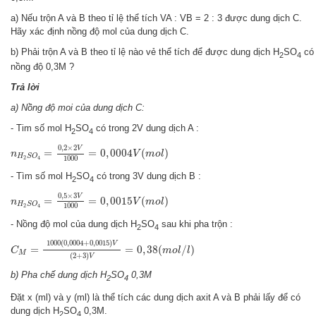
a) Nếu trộn A và B theo tỉ lệ thể tích VA : VB = 2 : 3 được dung dịch C.
Hãy xác định nồng độ mol của dung dịch C.
b) Phải trộn A và B theo tỉ lệ nào vẻ thể tích để được dung dịch H
SO
có
2
4
nồng độ 0,3M ?
Trả lời
a) Nồng độ moi của dung dịch C:
- Tim số mol H
SO
có trong 2V dung dịch A :
2
4
n
H
2
S
O
4
=
0
,
2
×
2
V
1000
=
0
,
0004
V
(
m
o
l
)
0
,
2
×
2
V
=
=
0
,
0004
(
)
n
V
m
o
l
H
S
O
1000
2
4
- Tìm số mol H
SO
có trong 3V dung dịch B :
2
4
n
H
2
S
O
4
=
0
,
5
×
3
V
1000
=
0
,
0015
V
(
m
o
l
)
0
,
5
×
3
V
=
=
0
,
0015
(
)
n
V
m
o
l
H
S
O
1000
2
4
- Nồng độ mol của dung dịch H
SO
sau khi pha trộn :
2
4
C
M
=
1000
(
0
,
0004
+
0
,
0015
)
V
(
2
+
3
)
V
=
0
,
38
(
m
o
l
/
l
)
1000
(
0
,
0004
+
0
,
0015
)
V
=
=
0
,
38
(
/
)
C
m
o
l
l
M
(
2
+
3
)
V
b) Pha chế dung dịch H
SO
0,3M
2
4
Đặt x (ml) và y (ml) là thể tích các dung dịch axit A và B phải lấy để có
dung dịch H
SO
0,3M.
2
4