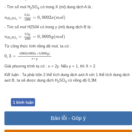
- Tìm số mol H
SO
có trong X (ml) dung dịch A là :
2
4
n
H
2
S
O
4
=
0
,
2
x
1000
=
0
,
0002
x
(
m
o
l
)
0
,
2
x
=
=
0
,
0002
(
)
n
x
m
o
l
H
S
O
1000
2
4
- Tìm số mol H2S04 có trong y (ml) dung dịch B là :
n
H
2
S
O
4
=
0
,
5
y
1000
=
0
,
0005
y
(
m
o
l
)
0
,
5
y
=
=
0
,
0005
(
)
n
y
m
o
l
H
S
O
1000
2
4
Từ công thức tính nồng độ mol, ta có :
0
,
3
=
1000
(
0
,
0002
x
+
0
,
0005
y
)
x
+
y
1000
(
0
,
0002
+
0
,
0005
)
x
y
0
,
3
=
+
x
y
Giải phương trình ta có : x = 2y. Nếu y = 1, thì X = 2.
Kết luận
: Ta phải trộn 2 thể tích dung dịch axit A với 1 thể tích dung dịch
axit B, ta sẽ được dung dịch H
SO
có nồng độ 0,3M.
2
4
1 bình luận
Báo lỗi - Góp ý