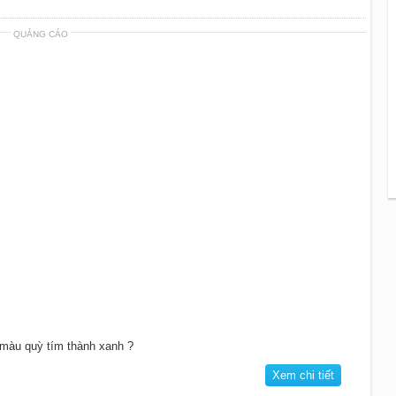
QUẢNG CÁO
 màu quỳ tím thành xanh ?
Xem chi tiết