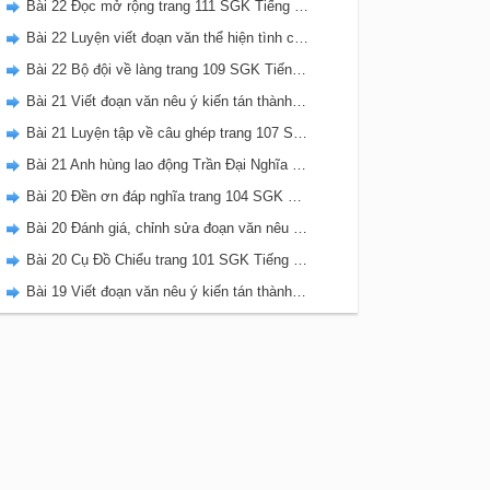
Bài 22 Đọc mở rộng trang 111 SGK Tiếng Việt 5 Kết nối tri thức tập 2
Bài 22 Luyện viết đoạn văn thể hiện tình cảm, cảm xúc về một sự việc trang 111 SGK Tiếng Việt 5 Kết nối tri thức tập 2
Bài 22 Bộ đội về làng trang 109 SGK Tiếng Việt 5 Kết nối tri thức tập 2
Bài 21 Viết đoạn văn nêu ý kiến tán thành một sự việc, hiện tượng (Bài viết số 2) trang 108 SGK Tiếng Việt 5 Kết nối tri thức tập 2
Bài 21 Luyện tập về câu ghép trang 107 SGK Tiếng Việt 5 Kết nối tri thức tập 2
Bài 21 Anh hùng lao động Trần Đại Nghĩa trang 106 SGK Tiếng Việt 5 Kết nối tri thức tập 2
Bài 20 Đền ơn đáp nghĩa trang 104 SGK Tiếng Việt 5 Kết nối tri thức tập 2
Bài 20 Đánh giá, chỉnh sửa đoạn văn nêu ý kiến tán thành một sự vật, hiện tượng trang 103 SGK Tiếng Việt 5 Kết nối tri thức tập 2
Bài 20 Cụ Đồ Chiểu trang 101 SGK Tiếng Việt 5 Kết nối tri thức tập 2
Bài 19 Viết đoạn văn nêu ý kiến tán thành một sự việc, hiện tượng (Bài viết số 1) trang 100 SGK Tiếng Việt 5 Kết nối tri thức tập 2