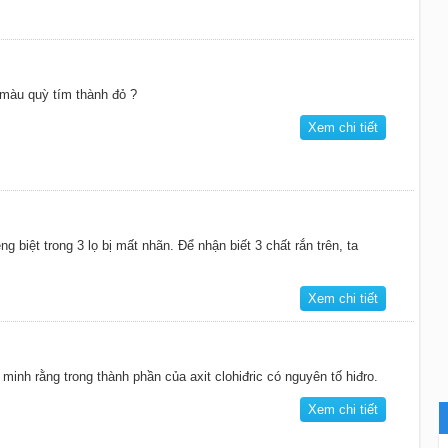
 màu quỳ tím thành đỏ ?
Xem chi tiết
g biệt trong 3 lọ bị mất nhãn. Để nhận biết 3 chất rắn trên, ta
Xem chi tiết
inh rằng trong thành phần của axit clohiđric có nguyên tố hiđro.
Xem chi tiết