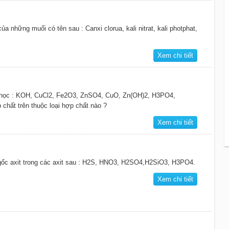
 những muối có tên sau : Canxi clorua, kali nitrat, kali photphat,
Xem chi tiết
 học : KOH, CuCl2, Fe2O3, ZnSO4, CuO, Zn(OH)2, H3PO4,
hất trên thuộc loại hợp chất nào ?
Xem chi tiết
ủa gốc axit trong các axit sau : H2S, HNO3, H2SO4,H2SiO3, H3PO4.
Xem chi tiết