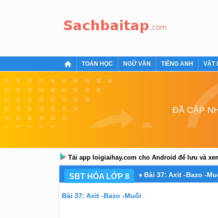
TOÁN HỌC
NGỮ VĂN
TIẾNG ANH
VẬT 
ĐÃ CẬP NH
Tải app loigiaihay.com cho Android để lưu và x
Bài 37: Axit -Bazo -Mu
SBT HÓA LỚP 8
Bài 37: Axit -Bazo -Muối