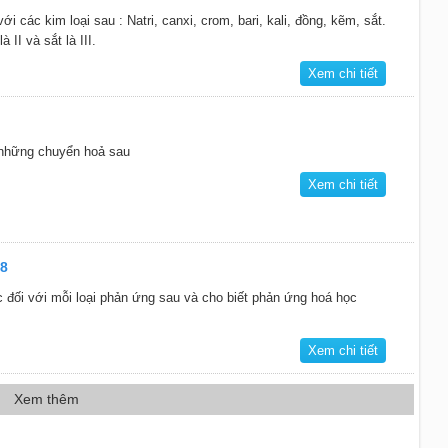
i các kim loại sau : Natri, canxi, crom, bari, kali, đồng, kẽm, sắt.
à II và sắt là III.
Xem chi tiết
 những chuyển hoả sau
Xem chi tiết
 8
 đối với mỗi loại phản ứng sau và cho biết phản ứng hoá học
Xem chi tiết
Xem thêm