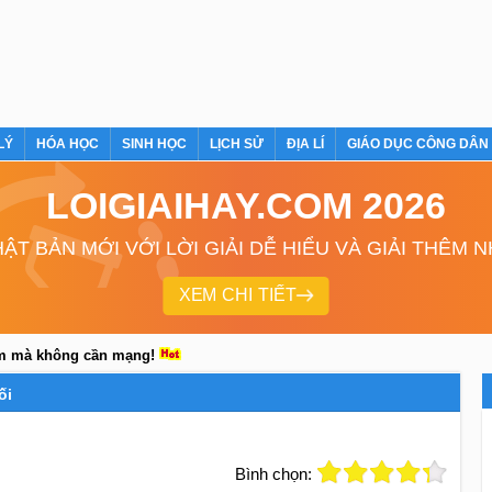
LÝ
HÓA HỌC
SINH HỌC
LỊCH SỬ
ĐỊA LÍ
GIÁO DỤC CÔNG DÂN
LOIGIAIHAY.COM 2026
ẬT BẢN MỚI VỚI LỜI GIẢI DỄ HIỂU VÀ GIẢI THÊM 
XEM CHI TIẾT
em mà không cần mạng!
ối
Bình chọn: