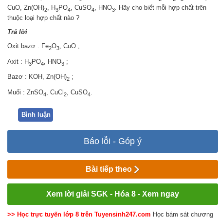
CuO, Zn(OH)
, H
PO
, CuSO
, HNO
. Hãy cho biết mỗi hợp chất trên
2
3
4
4
3
thuộc loại hợp chất nào ?
Trả lời
Oxit bazơ : Fe
O
, CuO ;
2
3
Axit : H
PO
, HNO
;
3
4
3
Bazơ : KOH, Zn(OH)
;
2
Muối : ZnSO
, CuCl
, CuSO
.
4
2
4
Bình luận
Báo lỗi - Góp ý
Bài tiếp theo
Xem lời giải SGK - Hóa 8 - Xem ngay
>> Học trực tuyến lớp 8 trên Tuyensinh247.com
Học bám sát chương