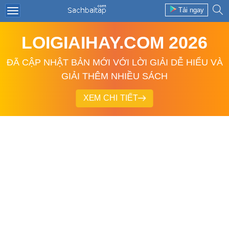
Tải ngay
LOIGIAIHAY.COM 2026
ĐÃ CẬP NHẬT BẢN MỚI VỚI LỜI GIẢI DỄ HIỂU VÀ
GIẢI THÊM NHIỀU SÁCH
XEM CHI TIẾT