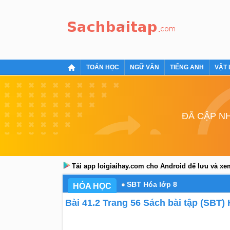
TOÁN HỌC
NGỮ VĂN
TIẾNG ANH
VẬT 
ĐÃ CẬP NH
Tải app loigiaihay.com cho Android để lưu và x
SBT Hóa lớp 8
HÓA HỌC
Bài 41.2 Trang 56 Sách bài tập (SBT)