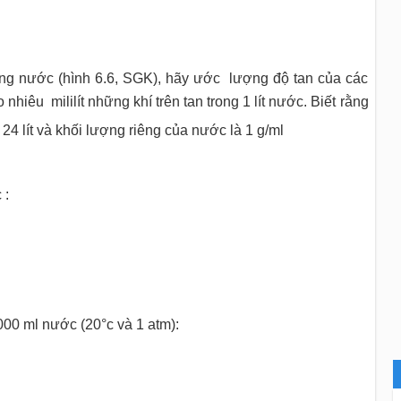
rong nước (hình 6.6, SGK), hãy ước lượng độ tan của các
nhiêu mililít những khí trên tan trong 1 lít nước. Biết rằng
à 24 lít và khối lượng riêng của nước là 1 g/ml
 :
000 ml nước (20°c và 1 atm):
1000
m
l
H
2
O
)
)