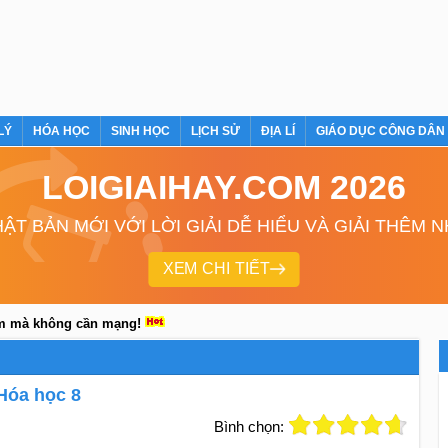
LÝ
HÓA HỌC
SINH HỌC
LỊCH SỬ
ĐỊA LÍ
GIÁO DỤC CÔNG DÂN
LOIGIAIHAY.COM 2026
ẬT BẢN MỚI VỚI LỜI GIẢI DỄ HIỂU VÀ GIẢI THÊM 
XEM CHI TIẾT
em mà không cần mạng!
 Hóa học 8
Bình chọn: