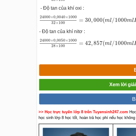
- Độ tan của khí oxi :
24000
×
0
,
0040
×
1000
32
×
100
=
30
,
000
24000
×
0
,
0040
×
1000
=
30
,
000
(
/
1000
m
l
m
l
32
×
100
- Độ tan của khí nitơ :
24000
×
0
,
0050
×
1000
28
×
100
=
42
,
857
24000
×
0
,
0050
×
1000
=
42
,
857
(
/
1000
m
l
m
l
28
×
100
Xem lời giả
B
>> Học trực tuyến lớp 8 trên Tuyensinh247.com
Học
học sinh lớp 8 học tốt, hoàn trả học phí nếu học không