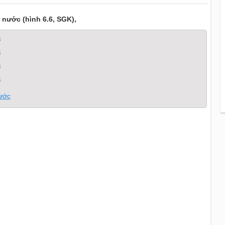
 nước (hình 6.6, SGK),
8
8
8
8
nước