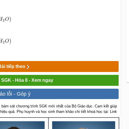
(
m
l
/
1000
m
l
H
2
O
)
)
H
O
2
(
m
l
/
1000
m
l
H
2
O
)
)
H
O
2
Bài tiếp theo
i SGK - Hóa 8 - Xem ngay
áo lỗi - Góp ý
 bám sát chương trình SGK mới nhất của Bộ Giáo dục. Cam kết giúp
 hiệu quả. Phụ huynh và học sinh tham khảo chi tiết khoá học tại: Link