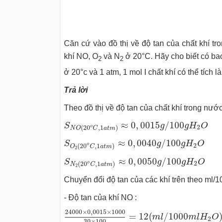
Căn cứ vào đồ thị về độ tan của chất khí t
khí NO, O
và N
ở 20°C. Hãy cho biết có bao 
2
2
ở 20°c và 1 atm, 1 mol I chất khí có thể tích l
Trả lời
Theo đồ thị về độ tan của chất khí trong nước
S
N
O
(
20
o
C
,
1
a
t
m
)
≈
0
,
0015
g
/
100
g
H
2
O
≈
0
,
0015
/
100
S
g
g
H
O
2
o
(
20
,
1
)
N
O
C
a
t
m
S
O
2
(
20
o
C
,
1
a
t
m
)
≈
0
,
0040
g
/
100
g
H
2
O
≈
0
,
0040
/
100
S
g
g
H
O
2
o
(
20
,
1
)
O
C
a
t
m
2
S
N
2
(
20
o
C
,
1
a
t
m
)
≈
0
,
0050
g
/
100
g
H
2
O
≈
0
,
0050
/
100
S
g
g
H
O
2
o
(
20
,
1
)
N
C
a
t
m
2
Chuyển đổi độ tan của các khí trên theo ml/1
- Độ tan của khí NO :
24000
×
0
,
0015
×
1000
30
×
100
=
12
(
m
l
/
24000
×
0
,
0015
×
1000
=
12
(
/
1000
m
l
m
l
H
O
2
30
×
100