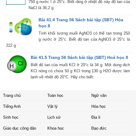
750 g nước I ở 25°c. Biết rằng ở nhiệt độ này độ tan của
NaCl là 36,2 g.
Bài 41.4 Trang 56 Sách bài tập (SBT) Hóa
học 8
Tính khối lượng muối AgNO3 có thể tan trong 250
g nước ở 25°c. Biết độ tan của AgNO3 ở 25°c là
222 g.
Bài 41.5 Trang 56 Sách bài tập (SBT) Hoá học 8
Biết độ tan của muối KCl ở 20°c là 34 g. Một dung dịch
KCl nóng có chứa 50 g KCl trong 130 g H2O được làm
lạnh về nhiệt độ 20°C. Hãy cho biết:
Trang chủ
Toán học
Ngữ văn
Tiếng Anh
Vật lý
Hóa học
Sinh học
Lịch sử
Địa lí
Giáo dục công dân
Khoa học
Đạo đức