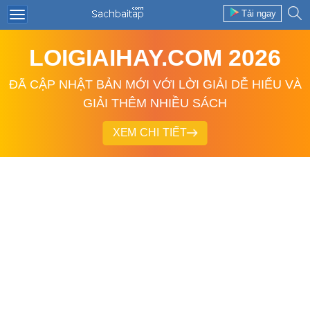
Tải ngay
LOIGIAIHAY.COM 2026
ĐÃ CẬP NHẬT BẢN MỚI VỚI LỜI GIẢI DỄ HIỂU VÀ
GIẢI THÊM NHIỀU SÁCH
XEM CHI TIẾT