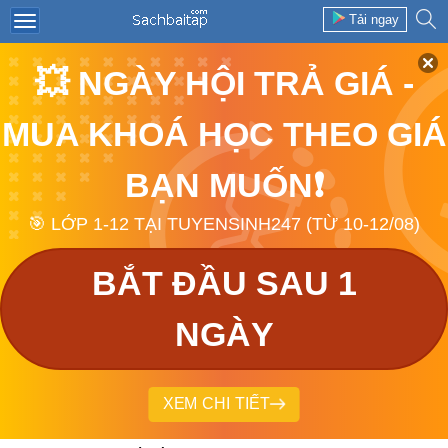
Tải ngay
💥 NGÀY HỘI TRẢ GIÁ -
MUA KHOÁ HỌC THEO GIÁ
BẠN MUỐN❗
🎯 LỚP 1-12 TẠI TUYENSINH247 (TỪ 10-12/08)
BẮT ĐẦU SAU 1
NGÀY
XEM CHI TIẾT