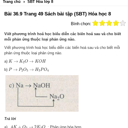
Trang chủ
SBT Hóa lớp 8
Bài 36.9 Trang 49 Sách bài tập (SBT) Hóa học 8
Bình chọn:
Viết phương trình hoá học biểu diễn các biến hoá sau và cho biết
mỗi phản ứng thuộc loại phản ứng nào.
Viết phương trình hoá học biểu diễn các biến hoá sau và cho biết mỗi
phản ứng thuộc loại phản ứng nào.
K
→
K
2
O
→
K
O
H
→
→
a)
K
K
O
K
O
H
2
P
→
P
2
O
5
→
H
3
P
O
4
→
→
b)
P
P
O
H
P
O
2
5
3
4
Trả lời
4
K
+
O
2
→
2
K
2
O
4
+
→
2
a)
: Phản ứng hóa hợp
K
O
K
O
2
2