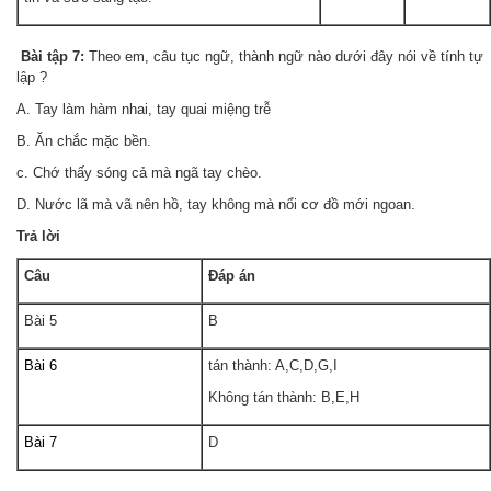
Bài tập 7:
Theo em, câu tục ngữ, thành ngữ nào dưới đây nói về tính tự
lập ?
A. Tay làm hàm nhai, tay quai miệng trễ
B. Ăn chắc mặc bền.
c. Chớ thấy sóng cả mà ngã tay chèo.
D. Nước lã mà vã nên hồ, tay không mà nổi cơ đồ mới ngoan.
Trả
lời
Câu
Đáp án
Bài 5
B
Bài 6
tán thành: A,C,D,G,I
Không tán thành: B,E,H
Bài 7
D