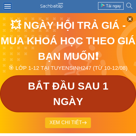
Tải ngay
💥 NGÀY HỘI TRẢ GIÁ -
MUA KHOÁ HỌC THEO GIÁ
BẠN MUỐN❗
🎯 LỚP 1-12 TẠI TUYENSINH247 (TỪ 10-12/08)
BẮT ĐẦU SAU 1
NGÀY
XEM CHI TIẾT