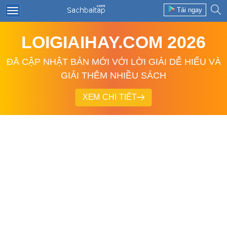
Tải ngay
LOIGIAIHAY.COM 2026
ĐÃ CẬP NHẬT BẢN MỚI VỚI LỜI GIẢI DỄ HIỂU VÀ
GIẢI THÊM NHIỀU SÁCH
XEM CHI TIẾT