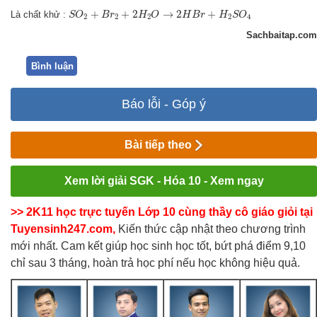
S
O
2
+
B
r
2
+
2
H
2
O
→
2
H
B
r
+
H
2
S
O
4
+
+
2
→
2
+
Là chất khử :
S
O
B
r
H
O
H
B
r
H
S
O
2
2
2
2
4
Sachbaitap.com
Bình luận
Báo lỗi - Góp ý
Bài tiếp theo
Xem lời giải SGK - Hóa 10 - Xem ngay
>> 2K11 học trực tuyến Lớp 10 cùng thầy cô giáo giỏi tại
Tuyensinh247.com,
Kiến thức cập nhật theo chương trình
mới nhất. Cam kết giúp học sinh học tốt, bứt phá điểm 9,10
chỉ sau 3 tháng, hoàn trả học phí nếu học không hiệu quả.