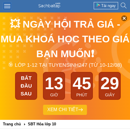
Tải ngay
💥 NGÀY HỘI TRẢ GIÁ -
MUA KHOÁ HỌC THEO GIÁ
BẠN MUỐN❗
🎯 LỚP 1-12 TẠI TUYENSINH247 (TỪ 10-12/08)
13
45
28
BẮT
ĐẦU
SAU
GIỜ
PHÚT
GIÂY
XEM CHI TIẾT
Trang chủ
SBT Hóa lớp 10