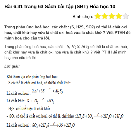
Bài 6.31 trang 63 Sách bài tập (SBT) Hóa học 10
Bình chọn:
Trong phản ứng hoá học, các chất : (S, H2S, SO2) có thể là chất oxi
hoá, chất khử hay vừa là chất oxi hoá vừa là chất khử ? Viết PTHH để
minh hoạ cho câu trả lời.
S
,
H
2
S
,
S
O
2
,
,
Trong phản ứng hoá học, các chất :
có thể là chất oxi hoá,
S
H
S
S
O
2
2
chất khử hay vừa là chất oxi hoá vừa là chất khử ? Viết PTHH để minh
hoạ cho câu trả lời.
Lời giải: