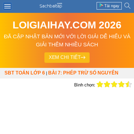
Tải ngay
LOIGIAIHAY.COM 2026
ĐÃ CẬP NHẬT BẢN MỚI VỚI LỜI GIẢI DỄ HIỂU VÀ
GIẢI THÊM NHIỀU SÁCH
XEM CHI TIẾT
SBT TOÁN LỚP 6
BÀI 7: PHÉP TRỪ SỐ NGUYÊN
|
Bình chọn: