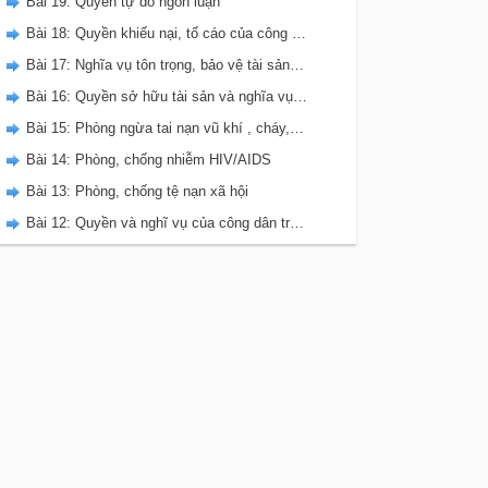
Bài 19: Quyền tự do ngôn luận
Bài 18: Quyền khiếu nại, tố cáo của công dân.
Bài 17: Nghĩa vụ tôn trọng, bảo vệ tài sản nhà nước và lợi ích công cộng
Bài 16: Quyền sở hữu tài sản và nghĩa vụ tôn trọng tài sản của người khác
Bài 15: Phòng ngừa tai nạn vũ khí , cháy, nổ và các chất độc hại
Bài 14: Phòng, chống nhiễm HIV/AIDS
Bài 13: Phòng, chống tệ nạn xã hội
Bài 12: Quyền và nghĩ vụ của công dân trong gia đinh