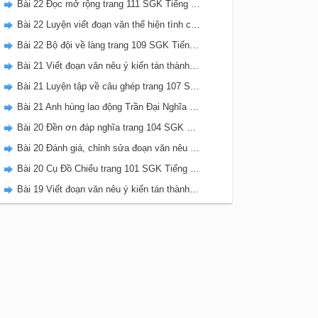
Bài 22 Đọc mở rộng trang 111 SGK Tiếng Việt 5 Kết nối tri thức tập 2
Bài 22 Luyện viết đoạn văn thể hiện tình cảm, cảm xúc về một sự việc trang 111 SGK Tiếng Việt 5 Kết nối tri thức tập 2
Bài 22 Bộ đội về làng trang 109 SGK Tiếng Việt 5 Kết nối tri thức tập 2
Bài 21 Viết đoạn văn nêu ý kiến tán thành một sự việc, hiện tượng (Bài viết số 2) trang 108 SGK Tiếng Việt 5 Kết nối tri thức tập 2
Bài 21 Luyện tập về câu ghép trang 107 SGK Tiếng Việt 5 Kết nối tri thức tập 2
Bài 21 Anh hùng lao động Trần Đại Nghĩa trang 106 SGK Tiếng Việt 5 Kết nối tri thức tập 2
Bài 20 Đền ơn đáp nghĩa trang 104 SGK Tiếng Việt 5 Kết nối tri thức tập 2
Bài 20 Đánh giá, chỉnh sửa đoạn văn nêu ý kiến tán thành một sự vật, hiện tượng trang 103 SGK Tiếng Việt 5 Kết nối tri thức tập 2
Bài 20 Cụ Đồ Chiểu trang 101 SGK Tiếng Việt 5 Kết nối tri thức tập 2
Bài 19 Viết đoạn văn nêu ý kiến tán thành một sự việc, hiện tượng (Bài viết số 1) trang 100 SGK Tiếng Việt 5 Kết nối tri thức tập 2