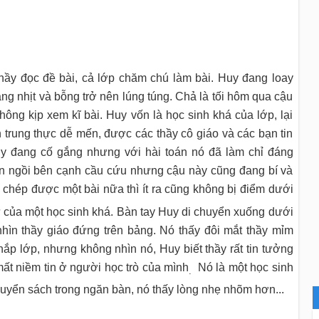
thầy đọc đề bài, cả lớp chăm chú làm bài. Huy đang loay
ng nhịt và bỗng trở nên lúng túng. Chả là tối hôm qua cậu
ông kịp xem kĩ bài. Huy vốn là học sinh khá của lớp, lại
nh trung thực dễ mến, được các thầy cô giáo và các bạn tin
uy đang cố gắng nhưng với hài toán nó đã làm chỉ đáng
ạn ngồi bên cạnh cầu cứu nhưng cậu này cũng đang bí và
 chép được một bài nữa thì ít ra cũng không bị điểm dưới
 của một học sinh khá. Bàn tay Huy di chuyển xuống dưới
hìn thầy giáo đứng trên bảng. Nó thấy đôi mắt thầy mỉm
hắp lớp, nhưng không nhìn nó, Huy biết thầy rất tin tưởng
mất niềm tin ở người học trò của mình
Nó là một học sinh
.
quyển sách trong ngăn bàn, nó thấy lòng nhẹ nhõm hơn...