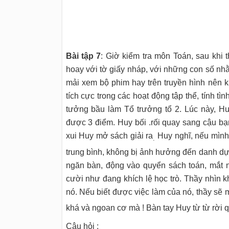
Bài tập 7
: Giờ kiểm tra môn Toán, sau khi 
hoay với tờ giấy nháp, với những con số nhằ
mải xem bộ phim hay trên truyền hình nên kh
tích cực trong các hoạt động tập thể, tính tì
tưởng bầu làm Tổ trưởng tổ 2. Lúc này, H
được 3 điểm. Huy bối .rối quay sang cậu b
xui Huy mở sách giải ra
Huy nghĩ, nếu mình
.
trung bình, không bị ảnh hưởng đến danh dự
ngăn bàn, động vào quyển sách toán, mắt n
cười như đang khích lệ học trò. Thầy nhìn k
nó. Nếu biết được việc làm của nó, thầy sẽ 
khá và ngoan cơ mà ! Bàn tay Huy từ từ rời 
Câu hỏi :