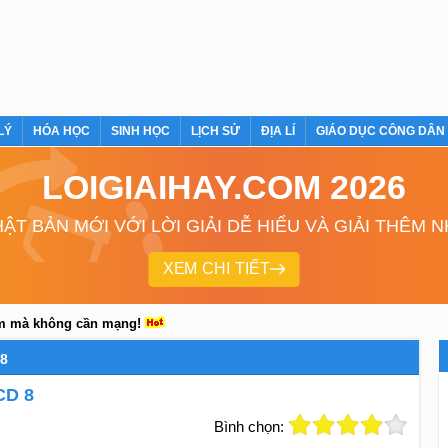
LÝ
HÓA HỌC
SINH HỌC
LỊCH SỬ
ĐỊA LÍ
GIÁO DỤC CÔNG DÂN
LOIGIAIHAY.COM 2026
ẬT BẢN MỚI VỚI LỜI GIẢI DỄ HIỂU VÀ GIẢI THÊM 
XEM CHI TIẾT
em mà không cần mạng!
8
CD 8
Bình chọn: