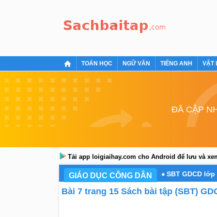
TOÁN HỌC
NGỮ VĂN
TIẾNG ANH
VẬT 
ĐÃ CẬP NH
Tải app loigiaihay.com cho Android để lưu và x
SBT GDCD lớp 
GIÁO DỤC CÔNG DÂN
Bài 7 trang 15 Sách bài tập (SBT) GD