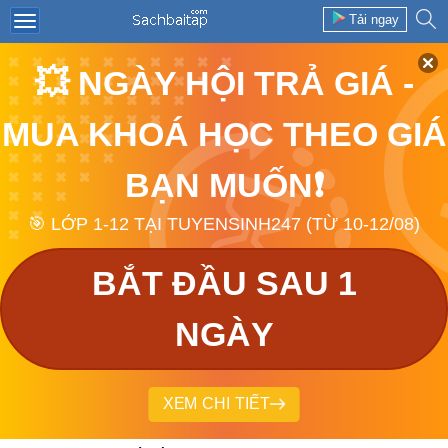
Tải ngay
💥 NGÀY HỘI TRẢ GIÁ -
MUA KHOÁ HỌC THEO GIÁ
BẠN MUỐN❗
🎯 LỚP 1-12 TẠI TUYENSINH247 (TỪ 10-12/08)
BẮT ĐẦU SAU 1
NGÀY
XEM CHI TIẾT