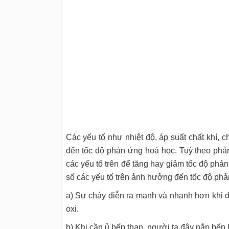
Các yếu tố như nhiệt độ, áp suất chất khí, c
đến tốc độ phản ứng hoá học. Tuỳ theo phả
các yếu tố trên để tăng hay giảm tốc độ phả
số các yếu tố trên ảnh hưởng đến tốc độ ph
a) Sự cháy diễn ra mạnh và nhanh hơn khi 
oxi.
b) Khi cần ủ bếp than, người ta đậy nắp bếp