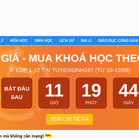
LÝ
HÓA HỌC
SINH HỌC
LỊCH SỬ
ĐỊA LÍ
GIÁO DỤC CÔNG DÂN
 GIÁ - MUA KHOÁ HỌC TH
🎯 LỚP 1-12 TẠI TUYENSINH247 (TỪ 10-12/08)
11
19
43
BẮT ĐẦU
SAU
GIỜ
PHÚT
GIÂY
XEM CHI TIẾT
em mà không cần mạng!