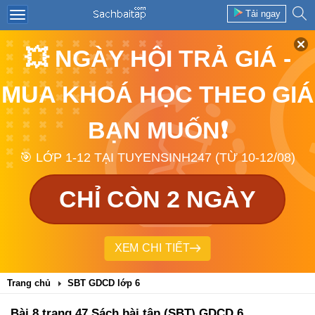
Tải ngay
💥 NGÀY HỘI TRẢ GIÁ -
MUA KHOÁ HỌC THEO GIÁ
BẠN MUỐN❗
🎯 LỚP 1-12 TẠI TUYENSINH247 (TỪ 10-12/08)
CHỈ CÒN 2 NGÀY
XEM CHI TIẾT
Trang chủ
SBT GDCD lớp 6
Bài 8 trang 47 Sách bài tập (SBT) GDCD 6