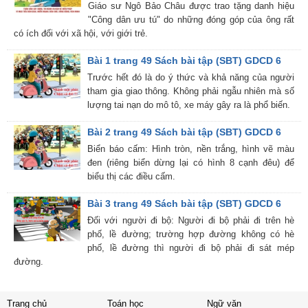
Giáo sư Ngô Bảo Châu được trao tặng danh hiệu
"Công dân ưu tú" do những đóng góp của ông rất
có ích đối với xã hội, với giới trẻ.
Bài 1 trang 49 Sách bài tập (SBT) GDCD 6
Trước hết đó là do ý thức và khả năng của người
tham gia giao thông. Không phải ngẫu nhiên mà số
lượng tai nạn do mô tô, xe máy gây ra là phổ biến.
Bài 2 trang 49 Sách bài tập (SBT) GDCD 6
Biển báo cấm: Hình tròn, nền trắng, hình vẽ màu
đen (riêng biển dừng lại có hình 8 cạnh đêu) để
biểu thị các điều cấm.
Bài 3 trang 49 Sách bài tập (SBT) GDCD 6
Đối với người đi bộ: Người đi bộ phải đi trên hè
phố, lề đường; trường hợp đường không có hè
phố, lề đường thì người đi bộ phải đi sát mép
đường.
Trang chủ
Toán học
Ngữ văn