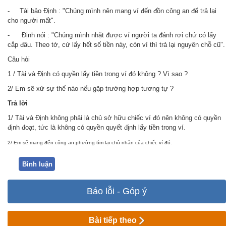
- Tài bảo Định : "Chúng mình nên mang ví đến đồn công an để trả lại
cho người mất".
- Định nói : "Chúng mình nhặt được ví người ta đánh rơi chứ có lấy
cắp đâu. Theo tớ, cứ lấy hết số tiền này, còn ví thì trả lại nguyên chỗ cũ".
Câu hỏi
1 / Tài và Định có quyền lấy tiền trong ví đó không ? Vì sao ?
2/ Em sẽ xử sự thế nào nếu gặp trường hợp tương tự ?
Trả
lời
1/ Tài và Định không phải là chủ sở hữu chiếc ví đó nên không có quyền
định đoạt, tức là không có quyền quyết định lấy tiền trong ví
.
2/ Em sẽ mang đến công an phường tìm lại chủ nhân của chiếc ví đó.
Bình luận
Báo lỗi - Góp ý
Bài tiếp theo