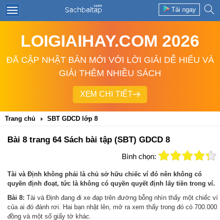
Tải ngay
LOIGIAIHAY.COM 2026
ĐÃ CẬP NHẬT BẢN MỚI VỚI LỜI GIẢI DỄ HIỂU VÀ
GIẢI THÊM NHIỀU SÁCH
XEM CHI TIẾT
Trang chủ
SBT GDCD lớp 8
Bài 8 trang 64 Sách bài tập (SBT) GDCD 8
Bình chọn:
Tài và Định không phải là chủ sở hữu chiếc ví đó nên không có
quyền định đoạt, tức là không có quyền quyết định lấy tiền trong ví.
Bài 8:
Tài và Định đang đi xe đạp trên đường bỗng nhìn thấy một chiếc ví
của ai đó đánh rơi. Hai bạn nhặt lên, mở ra xem thấy trong đó có 700.000
đồng và một số giấy tờ khác.