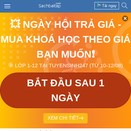
Tải ngay
💥 NGÀY HỘI TRẢ GIÁ -
MUA KHOÁ HỌC THEO GIÁ
BẠN MUỐN❗
🎯 LỚP 1-12 TẠI TUYENSINH247 (TỪ 10-12/08)
BẮT ĐẦU SAU 1
NGÀY
XEM CHI TIẾT