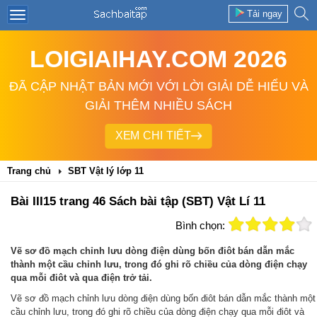
Tải ngay
LOIGIAIHAY.COM 2026
ĐÃ CẬP NHẬT BẢN MỚI VỚI LỜI GIẢI DỄ HIỂU VÀ
GIẢI THÊM NHIỀU SÁCH
XEM CHI TIẾT
Trang chủ
SBT Vật lý lớp 11
Bài III15 trang 46 Sách bài tập (SBT) Vật Lí 11
Bình chọn:
Vẽ sơ đồ mạch chỉnh lưu dòng điện dùng bốn điôt bán dẫn mắc
thành một cầu chỉnh lưu, trong đó ghi rõ chiều của dòng điện chạy
qua mỗi điôt và qua điện trở tải.
Vẽ sơ đồ mạch chỉnh lưu dòng điện dùng bốn điôt bán dẫn mắc thành một
cầu chỉnh lưu, trong đó ghi rõ chiều của dòng điện chạy qua mỗi điôt và