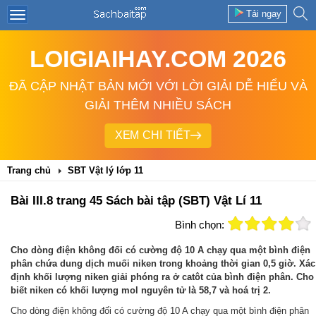
Tải ngay
LOIGIAIHAY.COM 2026
ĐÃ CẬP NHẬT BẢN MỚI VỚI LỜI GIẢI DỄ HIỂU VÀ
GIẢI THÊM NHIỀU SÁCH
XEM CHI TIẾT
Trang chủ
SBT Vật lý lớp 11
Bài III.8 trang 45 Sách bài tập (SBT) Vật Lí 11
Bình chọn:
Cho dòng điện không đối có cường độ 10 A chạy qua một bình điện
phân chứa dung dịch muối niken trong khoảng thời gian 0,5 giờ. Xác
định khối lượng niken giải phóng ra ở catôt của bình điện phân. Cho
biết niken có khối lượng mol nguyên tử là 58,7 và hoá trị 2.
Cho dòng điện không đối có cường độ 10 A chạy qua một bình điện phân