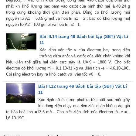
(AgNO3). . Xác định khối lượng đồng bám vào catôt cúa bình thứ
nhất khi khối lượng bạc bám vào catôt của bình thứ hai là 40,24 g
trong cùng khoảng thời gian điện phân. Đồng có khối lượng moi
nguyên tử A1 = 63,5 g/mol và hoá trị n1 = 2 ; bạc có khối lượng mol
nguyên tử A2= 108 g/mol và hoá trị n2 =1.
Bài III.14 trang 46 Sách bài tập (SBT) Vật Lí
11
Xác định vận tốc v của êlectron bay trong điện
trường giữa anôt và catôt của điôt chân không khi
hiệu điện thế giữa hai điện cực này là UAK = 1800 V. Cho biết
êlectron có khối lượng m = 9,1,10-31 kg và điện tích -e = -l,6.10-19C.
Coi rằng êlectron bay ra khỏi catôt với vận tốc v0 = 0.
Bài III.12 trang 46 Sách bài tập (SBT) Vật Lí
11
Xác địrih số êlectron phát ra từ catôt sau mỗi giây
khi dòng điện chạy qua đèn điôt chân không đạt giá
trị bão hoà Ibh =13,6 mA . Cho biết điện tích của êlectron là -e = -
l,6.10-19C.