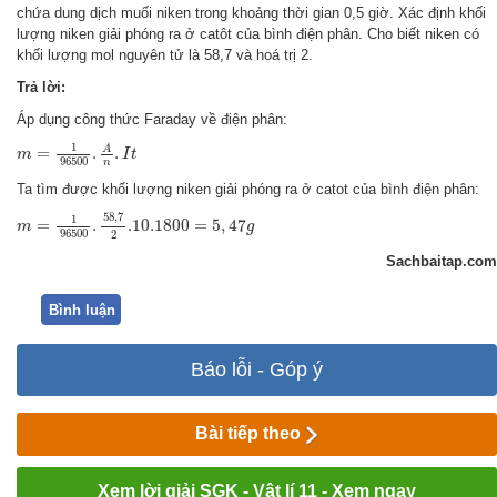
chứa dung dịch muối niken trong khoảng thời gian 0,5 giờ. Xác định khối
lượng niken giải phóng ra ở catôt của bình điện phân. Cho biết niken có
khối lượng mol nguyên tử là 58,7 và hoá trị 2.
Trả lời:
Áp dụng công thức Faraday về điện phân:
m
=
1
96500
.
A
n
.
I
t
1
A
=
.
.
m
I
t
96500
n
Ta tìm được khối lượng niken giải phóng ra ở catot của bình điện phân:
m
=
1
96500
.
58
,
7
2
.10
.1800
=
5
,
47
g
58
,
7
1
=
.
.10
.1800
=
5
,
47
m
g
96500
2
Sachbaitap.com
Bình luận
Báo lỗi - Góp ý
Bài tiếp theo
Xem lời giải SGK - Vật lí 11 - Xem ngay