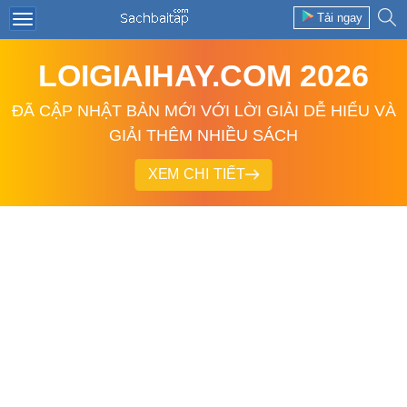
Tải ngay
LOIGIAIHAY.COM 2026
ĐÃ CẬP NHẬT BẢN MỚI VỚI LỜI GIẢI DỄ HIỂU VÀ
GIẢI THÊM NHIỀU SÁCH
XEM CHI TIẾT