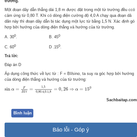
trường.
Một đoạn dây dẫn thẳng dài 1,8 m được đặt trong một từ trường đều ccó
cảm ứng từ 0,80 T. Khi có dòng điện cường độ 4,0 A chạy qua đoạn dâ
dãn này thì đoạn dây dẫn bị tác dụng một lực từ bằng 1,5 N. Xác định gó
hợp bởi hướng của dòng điện thẳng và hướng của từ trường.
0
0
A. 30
. B. 45
0
0
C. 60
D .15
.
Trả lời:
Đáp án D
Áp dụng công thức về lực từ : F = BI
l
sinα, ta suy ra góc hợp bởi hướng
của dòng điện thẳng và hướng của từ trường:
sin
α
=
F
B
I
ℓ
=
1
,
5
0
,
80.4
,
0.1
,
8
=
0
,
26
⇒
α
=
15
0
1
,
5
0
F
sin
=
=
=
0
,
26
⇒
=
15
α
α
ℓ
0
,
80.4
,
0.1
,
8
B
I
Sachbaitap.com
Bình luận
Báo lỗi - Góp ý