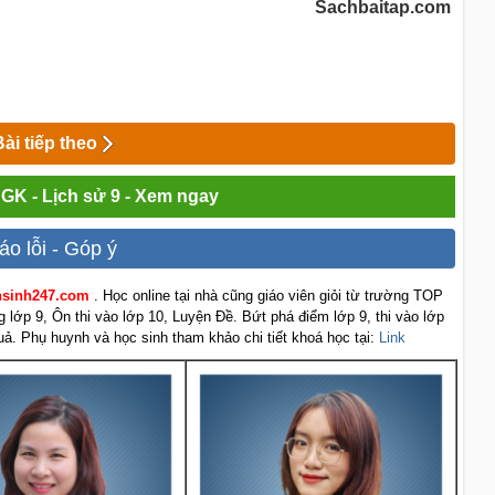
Sachbaitap.com
Bài tiếp theo
SGK - Lịch sử 9 - Xem ngay
áo lỗi - Góp ý
ensinh247.com
. Học online tại nhà cũng giáo viên giỏi từ trường TOP
g lớp 9, Ôn thi vào lớp 10, Luyện Đề. Bứt phá điểm lớp 9, thi vào lớp
uả. Phụ huynh và học sinh tham khảo chi tiết khoá học tại:
Link