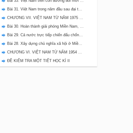
Bài 33. Việt Nam trên con đường đổi mới đi lên Chủ Nghĩa Xã Hội (từ năm 1986 đến năm 2000)
Bài 31. Việt Nam trong năm đầu sau đại thắng mùa Xuân 1975
CHƯƠNG VII. VIỆT NAM TỪ NĂM 1975 ĐẾN NẮM 2000
Bài 30. Hoàn thành giải phóng Miền Nam, thống nhất đất nước ( 1973-1975)
Bài 29. Cả nước trực tiếp chiến đấu chống Mĩ, cứu nước ( 1965-1973)
Bài 28. Xây dựng chủ nghĩa xã hội ở Miền Bắc, đấu tranh chống đế quốc Mĩ và chính quyền Sài Gòn ở Miền Nam
CHƯƠNG VI. VIỆT NAM TỪ NĂM 1954 ĐẾN NĂM 1975
ĐỀ KIỂM TRA MỘT TIẾT HỌC KÌ II