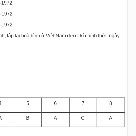
2-1972
2-1972
2-1972
nh, lập lại hoà bình ở Việt Nam được kí chính thức ngày
4
5
6
7
8
A
B
A
C
A