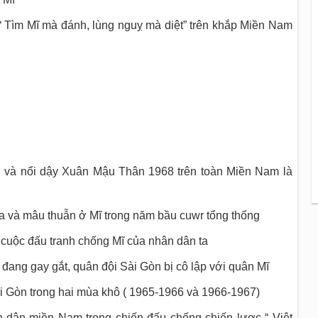
 Tìm Mĩ mà đánh, lùng nguỵ mà diệt” trên khắp Miền Nam
 và nổi dậy Xuân Mậu Thân 1968 trên toàn Miền Nam là
 ta và mâu thuẫn ở Mĩ trong năm bầu cuwr tổng thống
cuộc đấu tranh chống Mĩ của nhân dân ta
đang gay gắt, quân đội Sài Gòn bị cô lập với quân Mĩ
ài Gòn trong hai mùa khô ( 1965-1966 và 1966-1967)
n dân miền Nam trong chiến đấu chống chiến lược “ Việt