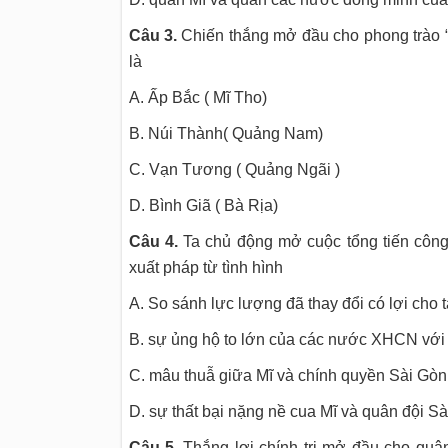
Câu 3.
Chiến thắng mở đầu cho phong trào “
là
A. Ấp Bắc ( Mĩ Tho)
B. Núi Thành( Quảng Nam)
C. Vạn Tương ( Quảng Ngãi )
D. Bình Giã ( Bà Rịa)
Câu 4.
Ta chủ động mở cuộc tổng tiến công
xuất pháp từ tình hình
A. So sánh lực lượng đã thay đổi có lợi cho
B. sự ủng hộ to lớn của các nước XHCN với 
C. mâu thuẫ giữa Mĩ và chính quyền Sài Gòn 
D. sự thất bại nặng nề cua Mĩ và quân đội S
Câu 5.
Thắng lợi chính trị mở đầu cho quâ