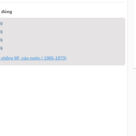
i đúng
 9
 9
 9
 9
u chống Mĩ, cứu nước ( 1965-1973)