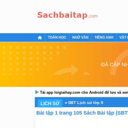
TOÁN HỌC
NGỮ VĂN
TIẾNG ANH
VẬT 
ĐÃ CẬP NH
Tải app loigiaihay.com cho Android để lưu và x
SBT Lịch sử lớp 9
LỊCH SỬ
Bài tập 1 trang 105 Sách Bài tập (SBT