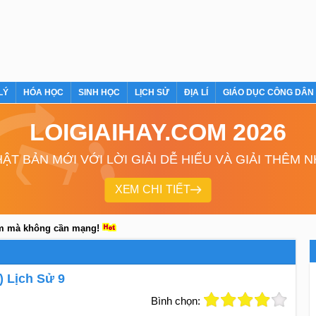
LÝ
HÓA HỌC
SINH HỌC
LỊCH SỬ
ĐỊA LÍ
GIÁO DỤC CÔNG DÂN
LOIGIAIHAY.COM 2026
ẬT BẢN MỚI VỚI LỜI GIẢI DỄ HIỂU VÀ GIẢI THÊM 
XEM CHI TIẾT
em mà không cần mạng!
) Lịch Sử 9
Bình chọn: