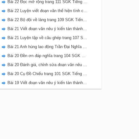
Bài 22 Đọc mở rộng trang 111 SGK Tiếng Việt 5 Kết nối tri thức tập 2
Bài 22 Luyện viết đoạn văn thể hiện tình cảm, cảm xúc về một sự việc trang 111 SGK Tiếng Việt 5 Kết nối tri thức tập 2
Bài 22 Bộ đội về làng trang 109 SGK Tiếng Việt 5 Kết nối tri thức tập 2
Bài 21 Viết đoạn văn nêu ý kiến tán thành một sự việc, hiện tượng (Bài viết số 2) trang 108 SGK Tiếng Việt 5 Kết nối tri thức tập 2
Bài 21 Luyện tập về câu ghép trang 107 SGK Tiếng Việt 5 Kết nối tri thức tập 2
Bài 21 Anh hùng lao động Trần Đại Nghĩa trang 106 SGK Tiếng Việt 5 Kết nối tri thức tập 2
Bài 20 Đền ơn đáp nghĩa trang 104 SGK Tiếng Việt 5 Kết nối tri thức tập 2
Bài 20 Đánh giá, chỉnh sửa đoạn văn nêu ý kiến tán thành một sự vật, hiện tượng trang 103 SGK Tiếng Việt 5 Kết nối tri thức tập 2
Bài 20 Cụ Đồ Chiểu trang 101 SGK Tiếng Việt 5 Kết nối tri thức tập 2
Bài 19 Viết đoạn văn nêu ý kiến tán thành một sự việc, hiện tượng (Bài viết số 1) trang 100 SGK Tiếng Việt 5 Kết nối tri thức tập 2