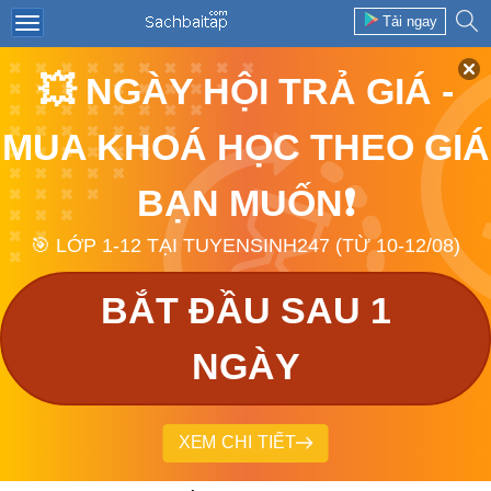
Tải ngay
💥 NGÀY HỘI TRẢ GIÁ -
MUA KHOÁ HỌC THEO GIÁ
BẠN MUỐN❗
🎯 LỚP 1-12 TẠI TUYENSINH247 (TỪ 10-12/08)
BẮT ĐẦU SAU 1
NGÀY
XEM CHI TIẾT