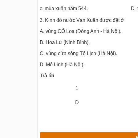
c. mùa xuân năm 544. D
.
3. Kinh đô nước Vạn Xuân được đặt ở
A. vùng CỔ Loa (Đông Anh - Hà Nội).
B. Hoa Lư (Ninh Bình),
C. vùng cửa sông Tô Lịch (Hà Nội).
D. Mê Linh (Hà Nội).
Trả
lời
1
D