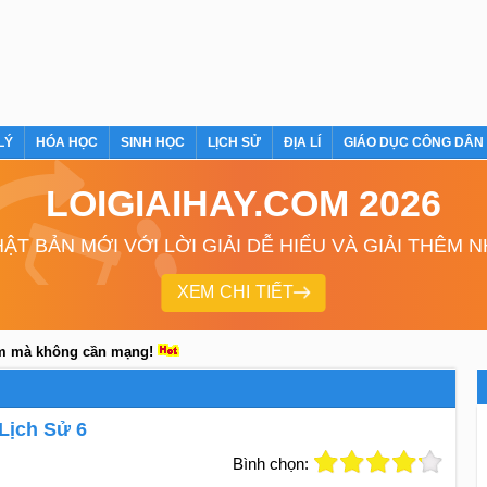
LÝ
HÓA HỌC
SINH HỌC
LỊCH SỬ
ĐỊA LÍ
GIÁO DỤC CÔNG DÂN
LOIGIAIHAY.COM 2026
ẬT BẢN MỚI VỚI LỜI GIẢI DỄ HIỂU VÀ GIẢI THÊM 
XEM CHI TIẾT
em mà không cần mạng!
Lịch Sử 6
Bình chọn: