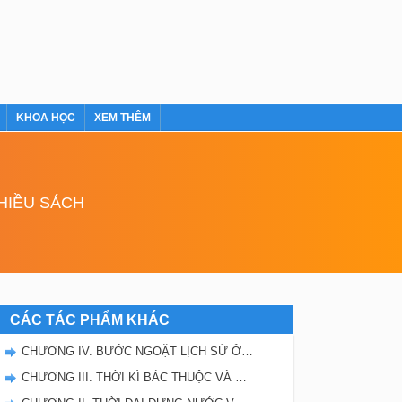
KHOA HỌC
XEM THÊM
NHIỀU SÁCH
CÁC TÁC PHẨM KHÁC
CHƯƠNG IV. BƯỚC NGOẶT LỊCH SỬ Ở ĐẦU THẾ KỈ X
CHƯƠNG III. THỜI KÌ BẮC THUỘC VÀ ĐẤU TRANH GIÀNH ĐỘC LẬP