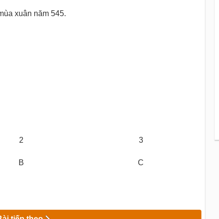
mùa xuân năm 545.
2
3
B
C
Bài tiếp theo