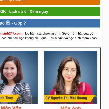
SGK - Lịch sử 6 - Xem ngay
áo lỗi - Góp ý
yensinh247.com.
Học bám sát chương trình SGK mới nhất của Bộ
rả học phí nếu học không hiệu quả. Phụ huynh và học sinh tham khảo