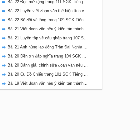
Bài 22 Đọc mở rộng trang 111 SGK Tiếng Việt 5 Kết nối tri thức tập 2
Bài 22 Luyện viết đoạn văn thể hiện tình cảm, cảm xúc về một sự việc trang 111 SGK Tiếng Việt 5 Kết nối tri thức tập 2
Bài 22 Bộ đội về làng trang 109 SGK Tiếng Việt 5 Kết nối tri thức tập 2
Bài 21 Viết đoạn văn nêu ý kiến tán thành một sự việc, hiện tượng (Bài viết số 2) trang 108 SGK Tiếng Việt 5 Kết nối tri thức tập 2
Bài 21 Luyện tập về câu ghép trang 107 SGK Tiếng Việt 5 Kết nối tri thức tập 2
Bài 21 Anh hùng lao động Trần Đại Nghĩa trang 106 SGK Tiếng Việt 5 Kết nối tri thức tập 2
Bài 20 Đền ơn đáp nghĩa trang 104 SGK Tiếng Việt 5 Kết nối tri thức tập 2
Bài 20 Đánh giá, chỉnh sửa đoạn văn nêu ý kiến tán thành một sự vật, hiện tượng trang 103 SGK Tiếng Việt 5 Kết nối tri thức tập 2
Bài 20 Cụ Đồ Chiểu trang 101 SGK Tiếng Việt 5 Kết nối tri thức tập 2
Bài 19 Viết đoạn văn nêu ý kiến tán thành một sự việc, hiện tượng (Bài viết số 1) trang 100 SGK Tiếng Việt 5 Kết nối tri thức tập 2