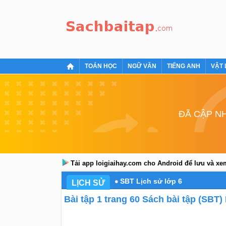
TOÁN HỌC
NGỮ VĂN
TIẾNG ANH
VẬT 
ĐÃ CẬP NH
Tải app loigiaihay.com cho Android để lưu và x
SBT Lịch sử lớp 6
LỊCH SỬ
Bài tập 1 trang 60 Sách bài tập (SBT) 