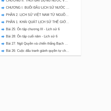
CHƯƠNG II. THỜI ĐẠI DỰNG NƯỚC VĂN LANG - ÂU LẠC
CHƯƠNG I. BUỔI ĐẦU LỊCH SỬ NƯỚC TA
PHẦN 2. LỊCH SỬ VIỆT NAM TỪ NGUỒN GỐC ĐẾN THẾ KỈ X
PHẦN 1. KHÁI QUÁT LỊCH SỬ THẾ GIỚI CỔ ĐẠI
Bài 25: Ôn tập chương III - Lịch sử 6
Bài 28: Ôn tập cuối năm - Lịch sử 6
Bài 27: Ngô Quyền và chiến thắng Bạch Đằng năm 938
Bài 26: Cuộc đấu tranh giành quyền tự chủ của họ Khúc, họ Dương