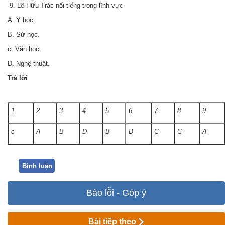
9. Lê Hữu Trác nổi tiếng trong lĩnh vực
A. Y học.
B. Sử học.
c. Văn học.
D. Nghệ thuật.
Trả lời
1
2
3
4
5
6
7
8
9
c
A
B
D
B
B
C
C
A
Bình luận
Báo lỗi - Góp ý
Bài tiếp theo