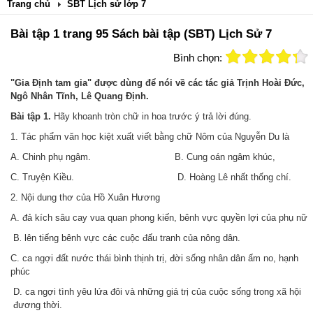
Trang chủ
SBT Lịch sử lớp 7
Bài tập 1 trang 95 Sách bài tập (SBT) Lịch Sử 7
Bình chọn:
"Gia Định tam gia" được dùng để nói về các tác giả Trịnh Hoài Đức,
Ngô Nhân Tĩnh, Lê Quang Định.
Bài tập 1.
Hãy khoanh tròn chữ in hoa trước ý trả lời đúng.
1. Tác phẩm văn học kiệt xuất viết bằng chữ Nôm của Nguyễn Du là
A. Chinh phụ ngâm. B. Cung oán ngâm khúc,
C. Truyện Kiều. D. Hoàng Lê nhất thống chí.
2. Nội dung thơ của Hồ Xuân Hương
A. đả kích sâu cay vua quan phong kiến, bênh vực quyền lợi của phụ nữ
B
lên tiếng bênh vực các cuộc đấu tranh của nông dân.
.
C. ca ngợi đất nước thái bình thịnh trị, đời sống nhân dân ấm no, hạnh
phúc
D. ca ngợi tình yêu lứa đôi và những giá trị của cuộc sống trong xã hội
đương thời.