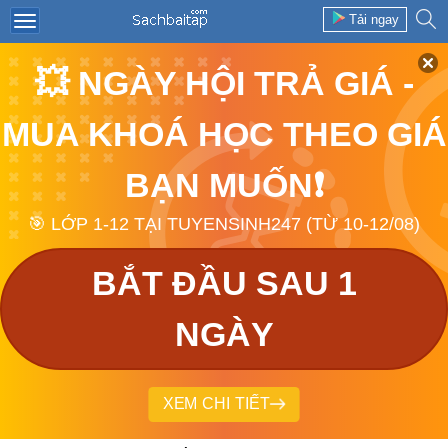
Tải ngay
💥 NGÀY HỘI TRẢ GIÁ -
MUA KHOÁ HỌC THEO GIÁ
BẠN MUỐN❗
🎯 LỚP 1-12 TẠI TUYENSINH247 (TỪ 10-12/08)
BẮT ĐẦU SAU 1
NGÀY
XEM CHI TIẾT