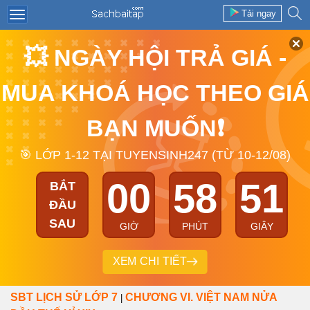
Tải ngay
💥 NGÀY HỘI TRẢ GIÁ -
MUA KHOÁ HỌC THEO GIÁ
BẠN MUỐN❗
🎯 LỚP 1-12 TẠI TUYENSINH247 (TỪ 10-12/08)
00
58
51
BẮT
ĐẦU
SAU
GIỜ
PHÚT
GIÂY
XEM CHI TIẾT
SBT LỊCH SỬ LỚP 7
CHƯƠNG VI. VIỆT NAM NỬA
|