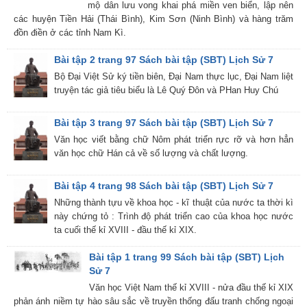
mộ dân lưu vong khai phá miền ven biển, lập nên
các huyện Tiền Hải (Thái Bình), Kim Sơn (Ninh Bình) và hàng trăm
đồn điền ở các tỉnh Nam Kì.
Bài tập 2 trang 97 Sách bài tập (SBT) Lịch Sử 7
Bộ Đại Việt Sử ký tiền biên, Đại Nam thực lục, Đại Nam liệt
truyện tác giả tiêu biểu là Lê Quý Đôn và PHan Huy Chú
Bài tập 3 trang 97 Sách bài tập (SBT) Lịch Sử 7
Văn học viết bằng chữ Nôm phát triển rực rỡ và hơn hẳn
văn học chữ Hán cả về số lượng và chất lượng.
Bài tập 4 trang 98 Sách bài tập (SBT) Lịch Sử 7
Những thành tựu về khoa học - kĩ thuật của nước ta thời kì
này chứng tỏ : Trình độ phát triển cao của khoa học nước
ta cuối thế kỉ XVIII - đầu thế kỉ XIX.
Bài tập 1 trang 99 Sách bài tập (SBT) Lịch
Sử 7
Văn học Việt Nam thế kỉ XVIII - nửa đầu thế kỉ XIX
phản ánh niềm tự hào sâu sắc về truyền thống đấu tranh chống ngoại