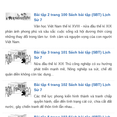
Bài tập 2 trang 100 Sách bài tập (SBT) Lịch
Sử 7
Văn học Việt Nam thế kỉ XVIII - nửa đầu thế kỉ XIX
phản ánh phong phú và sâu sắc cuộc sống xã hội đương thời cùng
những thay đổi trong tâm tư. tình cảm và nguyện vọng của con người
Việt Nam.
Bài tập 3 trang 101 Sách bài tập (SBT) Lịch
Sử 7
Nửa đầu thế kỉ XIX Thủ công nghiệp có xu hướng
phát triển mạnh mẽ, Nông nghiệp sa sút, chế độ
quân điền không còn tác dụng...
Bài tập 4 trang 102 Sách bài tập (SBT) Lịch
Sử 7
Các thế lực phong kiến hình thành và tranh chấp
quyền hành, dẫn đến tình trạng cát cứ, chia cắt đất
nước, gây chiến tranh để thôn tính lẫn nhau...
Bài tập 5 trang 102 Sách bài tập (SBT) Lịch