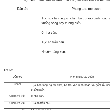
Dân tộc
Phong tục, tập quán
Tục hoả táng nguời chết, bỏ tro vào bình hoặc 
xuống sông hay xuống biến.
ở nhà sàn.
Tục ăn trẩu cau.
Nhuộm răng đen.
Trả
lời
Dân tộc
Phong tục, tập quán
Chăm
Tục hoả táng người chết, bỏ tro vào bình hoặc vò gốm rồi n
xuống biển.
Chăm và Việt
ở nhà sàn.
Chăm và Việt
Tục ăn trầu cau.