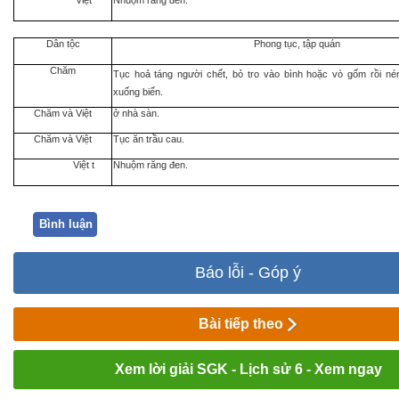
Việt
Nhuộm răng đen.
Dân tộc
Phong tục, tập quán
Chăm
Tục hoả táng người chết, bỏ tro vào bình hoặc vò gốm rồi n
xuống biển.
Chăm và Việt
ở nhà sàn.
Chăm và Việt
Tục ăn trầu cau.
Việt t
Nhuộm răng đen.
Bình luận
Báo lỗi - Góp ý
Bài tiếp theo
Xem lời giải SGK - Lịch sử 6 - Xem ngay