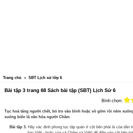
Trang chủ
SBT Lịch sử lớp 6
Bài tập 3 trang 68 Sách bài tập (SBT) Lịch Sử 6
Bình chọn:
Tục hoả táng người chết, bỏ tro vào bình hoặc vò gốm rồi ném xuốn
xuống biển là văn hóa người Chăm
Bài tập 3.
Hãy xác định phong tục tập quán ở cột bên phải là của dân 
hay Việt - hoặc của cả Chăm và Việt) để điền vào cột bên trá