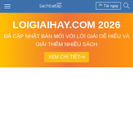
Tải ngay
LOIGIAIHAY.COM 2026
ĐÃ CẬP NHẬT BẢN MỚI VỚI LỜI GIẢI DỄ HIỂU VÀ
GIẢI THÊM NHIỀU SÁCH
XEM CHI TIẾT