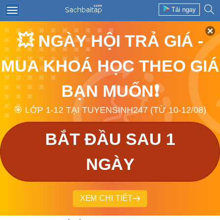
Tải ngay
💥 NGÀY HỘI TRẢ GIÁ -
MUA KHOÁ HỌC THEO GIÁ
BẠN MUỐN❗
🎯 LỚP 1-12 TẠI TUYENSINH247 (TỪ 10-12/08)
BẮT ĐẦU SAU 1
NGÀY
XEM CHI TIẾT