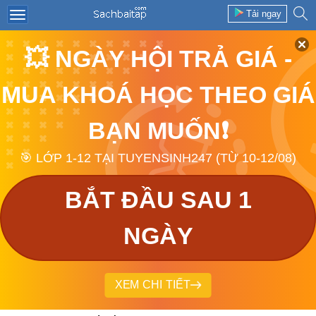
Tải ngay
💥 NGÀY HỘI TRẢ GIÁ -
MUA KHOÁ HỌC THEO GIÁ
BẠN MUỐN❗
🎯 LỚP 1-12 TẠI TUYENSINH247 (TỪ 10-12/08)
BẮT ĐẦU SAU 1
NGÀY
XEM CHI TIẾT