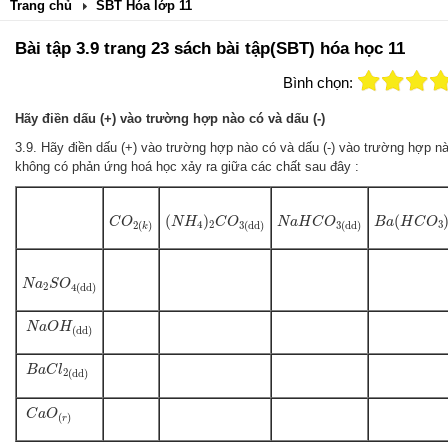
Trang chủ
SBT Hóa lớp 11
Bài tập 3.9 trang 23 sách bài tập(SBT) hóa học 11
Bình chọn:
Hãy điền dấu (+) vào trường hợp nào có và dấu (-)
3.9. Hãy điền dấu (+) vào trường hợp nào có và dấu (-) vào trường hợp n
không
có phản ứng hoá học xảy ra giữa các chất sau đây :
(
N
H
4
)
2
C
O
3
(
d
d
)
B
a
(
H
C
O
3
)
C
O
2
(
k
)
N
a
H
C
O
3
(
d
d
)
(
)
(
C
O
N
H
C
O
N
a
H
C
O
B
a
H
C
O
4
2
3
2
(
)
3
(
d
d
)
3
(
d
d
)
k
N
a
2
S
O
4
(
d
d
)
N
a
S
O
2
4
(
d
d
)
N
a
O
H
(
d
d
)
N
a
O
H
(
d
d
)
B
a
C
l
2
(
d
d
)
B
a
C
l
2
(
d
d
)
C
a
O
(
r
)
C
a
O
(
)
r