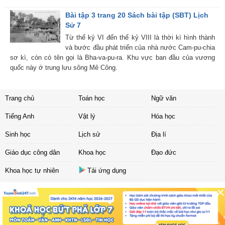
Bài tập 3 trang 20 Sách bài tập (SBT) Lịch
Sử 7
Từ thế kỷ VI đến thế kỷ VIII là thời kì hình thành
và bước đầu phát triển của nhà nước Cam-pu-chia
sơ kì, còn có tên gọi là Bha-va-pu-ra. Khu vực ban đầu của vương
quốc này ớ trung lưu sông Mê Công.
Trang chủ
Toán học
Ngữ văn
Tiếng Anh
Vật lý
Hóa học
Sinh học
Lịch sử
Địa lí
Giáo dục công dân
Khoa học
Đạo đức
Khoa học tự nhiên
Tải ứng dụng
Liên hệ
|
Chính sách
Copyright ©
2017 Sachbaitap.com