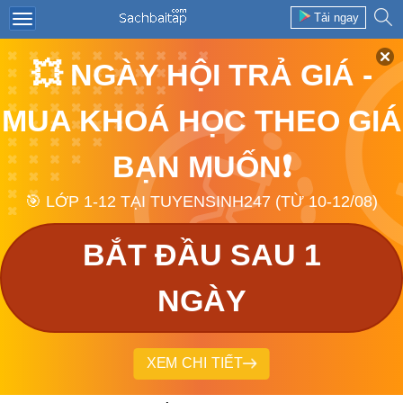
Tải ngay
💥 NGÀY HỘI TRẢ GIÁ -
MUA KHOÁ HỌC THEO GIÁ
BẠN MUỐN❗
🎯 LỚP 1-12 TẠI TUYENSINH247 (TỪ 10-12/08)
BẮT ĐẦU SAU 1
NGÀY
XEM CHI TIẾT