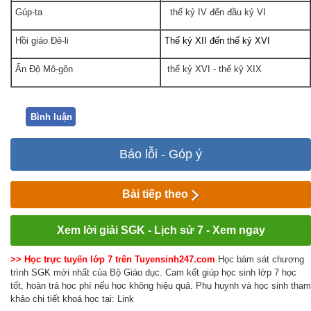
Gúp-ta
thế kỷ IV đến đầu kỷ VI
Hồi giáo Đê-li
Thế kỷ XII đến thể kỷ XVI
Ấn Độ Mô-gôn
thế kỷ XVI - thế kỷ XIX
Bình luận
Báo lỗi - Góp ý
Bài tiếp theo
Xem lời giải SGK - Lịch sử 7 - Xem ngay
>> Học trực tuyến lớp 7 trên Tuyensinh247.com
Học bám sát chương
trình SGK mới nhất của Bộ Giáo dục. Cam kết giúp học sinh lớp 7 học
tốt, hoàn trả học phí nếu học không hiệu quả. Phụ huynh và học sinh tham
khảo chi tiết khoá học tại: Link