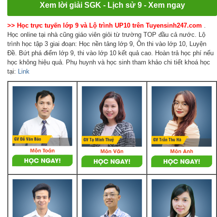
Xem lời giải SGK - Lịch sử 9 - Xem ngay
>> Học trực tuyến lớp 9 và Lộ trình UP10 trên Tuyensinh247.com
.
Học online tại nhà cũng giáo viên giỏi từ trường TOP đầu cả nước. Lộ
trình học tập 3 giai đoạn: Học nền tảng lớp 9, Ôn thi vào lớp 10, Luyện
Đề. Bứt phá điểm lớp 9, thi vào lớp 10 kết quả cao. Hoàn trả học phí nếu
học không hiệu quả. Phụ huynh và học sinh tham khảo chi tiết khoá học
tại:
Link