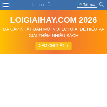
Tải ngay
LOIGIAIHAY.COM 2026
ĐÃ CẬP NHẬT BẢN MỚI VỚI LỜI GIẢI DỄ HIỂU VÀ
GIẢI THÊM NHIỀU SÁCH
XEM CHI TIẾT