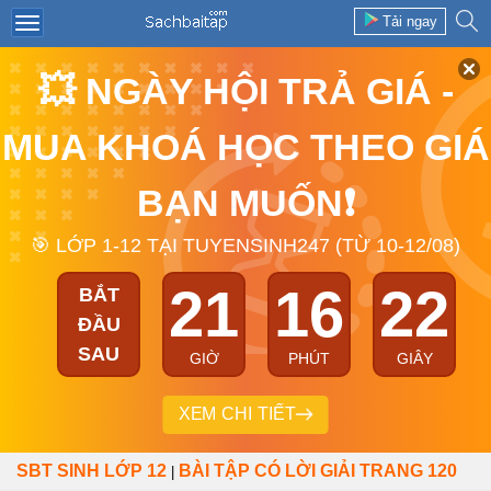
Tải ngay
💥 NGÀY HỘI TRẢ GIÁ -
MUA KHOÁ HỌC THEO GIÁ
BẠN MUỐN❗
🎯 LỚP 1-12 TẠI TUYENSINH247 (TỪ 10-12/08)
21
16
22
BẮT
ĐẦU
SAU
GIỜ
PHÚT
GIÂY
XEM CHI TIẾT
SBT SINH LỚP 12
BÀI TẬP CÓ LỜI GIẢI TRANG 120
|