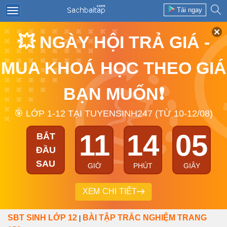
Tải ngay
💥 NGÀY HỘI TRẢ GIÁ -
MUA KHOÁ HỌC THEO GIÁ
BẠN MUỐN❗
🎯 LỚP 1-12 TẠI TUYENSINH247 (TỪ 10-12/08)
11
14
05
BẮT
ĐẦU
SAU
GIỜ
PHÚT
GIÂY
XEM CHI TIẾT
SBT SINH LỚP 12
BÀI TẬP TRẮC NGHIỆM TRANG
|