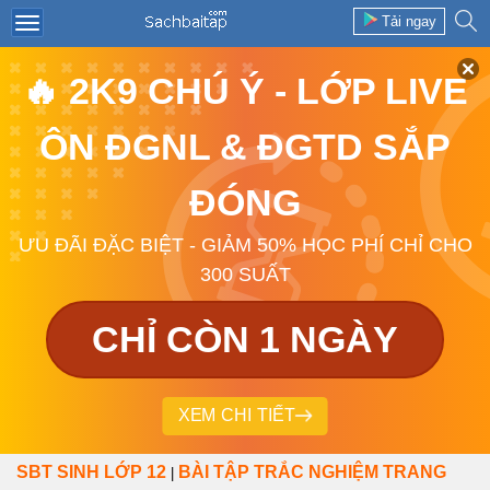
Tải ngay
🔥 2K9 CHÚ Ý - LỚP LIVE
ÔN ĐGNL & ĐGTD SẮP
ĐÓNG
ƯU ĐÃI ĐẶC BIỆT - GIẢM 50% HỌC PHÍ CHỈ CHO
300 SUẤT
CHỈ CÒN 1 NGÀY
XEM CHI TIẾT
SBT SINH LỚP 12
BÀI TẬP TRẮC NGHIỆM TRANG
|