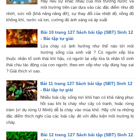
Hãy nêu sự khác nhau của môi trường nước và
môi trường trên cạn dựa vào các đặc điểm như độ
nhớt, sức nổi (khả năng nâng đỡ), sự thay đổi của nhiệt độ, nồng độ
không khí, nước và ion, cường độ ánh sáng và áp suất
Bài 10 trang 127 Sách bài tập (SBT) Sinh 12
- Bài tập tự giải
Lửa cháy có ảnh hưởng như thế nào tới môi
trường sống của sinh vật ? Có người xếp lửa
thuộc nhân tố sinh thái khí hậu, có người lại xếp lửa là nhân tố sinh
thái chịu tác động của con người, theo em xếp như vậy đúng hay sai
? Giải thích vì sao.
Bài 11 trang 127 Sách bài tập (SBT) Sinh 12
- Bài tập tự giải
Nhiều loài cây sống nơi khô hạn có khả năng phục
hồi sau khi bị cháy như cây cỏ tranh, hoặc rừng
tràm (ví dụ rừng U Minh) dễ bị cháy vào mùa khô. Hãy chỉ ra những
đặc điểm thích nghi của các loài cây đó với điều kiện môi trường bị
cháy.
Bài 12 trang 127 Sách bài tập (SBT) Sinh 12