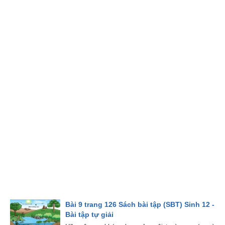
Bài 9 trang 126 Sách bài tập (SBT) Sinh 12 -
Bài tập tự giải