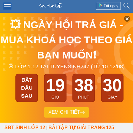
Tải ngay
💥 NGÀY HỘI TRẢ GIÁ -
MUA KHOÁ HỌC THEO GIÁ
BẠN MUỐN❗
🎯 LỚP 1-12 TẠI TUYENSINH247 (TỪ 10-12/08)
19
38
30
BẮT
ĐẦU
SAU
GIỜ
PHÚT
GIÂY
XEM CHI TIẾT
SBT SINH LỚP 12
BÀI TẬP TỰ GIẢI TRANG 125
|