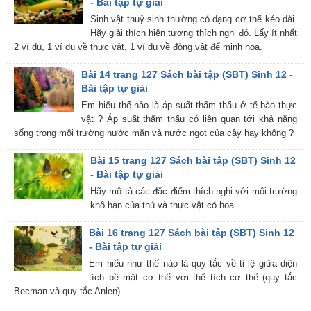
- Bài tập tự giải
Sinh vật thuỷ sinh thường có dạng cơ thể kéo dài.
Hãy giải thích hiện tượng thích nghi đó. Lấy ít nhất
2 ví dụ, 1 ví dụ về thực vật, 1 ví dụ về động vật để minh hoạ.
Bài 14 trang 127 Sách bài tập (SBT) Sinh 12 -
Bài tập tự giải
Em hiểu thế nào là áp suất thẩm thấu ở tế bào thực
vật ? Áp suất thẩm thấu có liên quan tới khả năng
sống trong môi trường nước mặn và nước ngọt của cây hay không ?
Bài 15 trang 127 Sách bài tập (SBT) Sinh 12
- Bài tập tự giải
Hãy mô tả các đặc điểm thích nghi với môi trường
khô hạn của thú và thực vật có hoa.
Bài 16 trang 127 Sách bài tập (SBT) Sinh 12
- Bài tập tự giải
Em hiểu như thế nào là quy tắc về tỉ lệ giữa diện
tích bề mặt cơ thể với thể tích cơ thể (quy tắc
Becman và quy tắc Anlen)