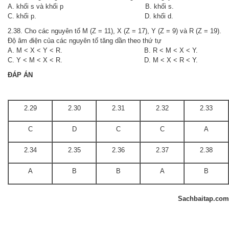
A. khối s và khối p B. khối s.
C. khối p. D. khối d.
2.38. Cho các nguyên tố M (Z = 11), X (Z = 17), Y (Z = 9) và R (Z = 19).
Độ âm điện của các nguyên tố tăng dần theo thứ tự
A. M < X < Y < R. B. R < M < X < Y.
C. Y < M < X < R. D. M < X < R < Y.
ĐÁP ÁN
2.29
2.30
2.31
2.32
2.33
C
D
C
C
A
2.34
2.35
2.36
2.37
2.38
A
B
B
A
B
Sachbaitap.com